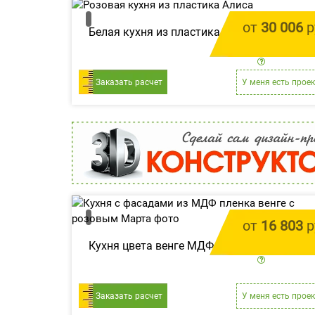
от
30 006
р
Белая кухня из пластика «Алиса»
цена за 1 
Заказать расчет
У меня есть проек
от
16 803
р
Кухня цвета венге МДФ пленка «Марта»
цена за 1 
Заказать расчет
У меня есть проек