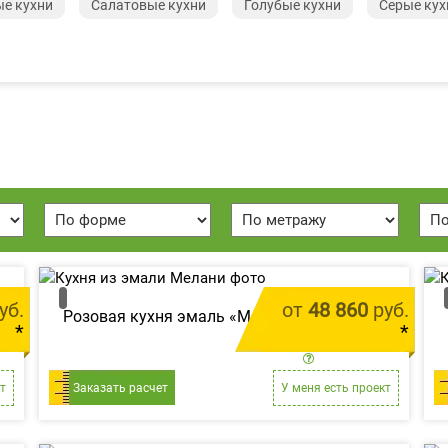
е кухни
Салатовые кухни
Голубые кухни
Серые кух
уб.
от
48 860
руб.
Розовая кухня эмаль «Мелани»
*
*
м.п.
цена за 1 м.п.
т
Заказать расчет
У меня есть проект