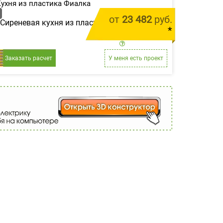
от
23 482
руб.
Сиреневая кухня из пластика «Фиалка»
*
цена за 1 м.п.
Заказать расчет
У меня есть проект