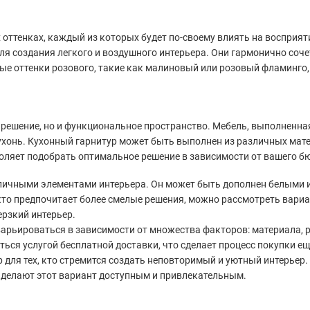
оттенках, каждый из которых будет по-своему влиять на восприят
ля создания легкого и воздушного интерьера. Они гармонично соч
ые оттенки розового, такие как малиновый или розовый фламинго,
 решение, но и функциональное пространство. Мебель, выполненная
ухонь. Кухонный гарнитур может быть выполнен из различных мате
ляет подобрать оптимальное решение в зависимости от вашего б
азличными элементами интерьера. Он может быть дополнен белыми
кто предпочитает более смелые решения, можно рассмотреть вариа
ерзкий интерьер.
варьироваться в зависимости от множества факторов: материала, р
ться услугой бесплатной доставки, что сделает процесс покупки е
 для тех, кто стремится создать неповторимый и уютный интерьер
 делают этот вариант доступным и привлекательным.