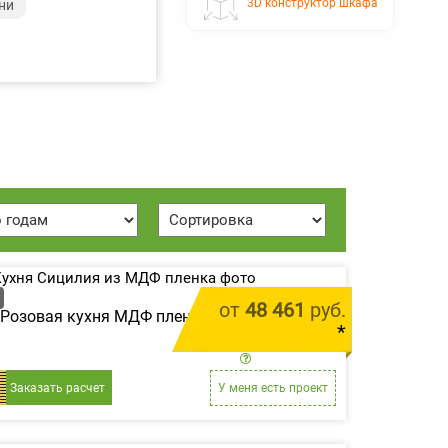
3D конструктор шкафа
ни
от
48 461
руб.
Розовая кухня МДФ пленка «Сицилия»
*
цена за 1 м.п.
Заказать расчет
У меня есть проект