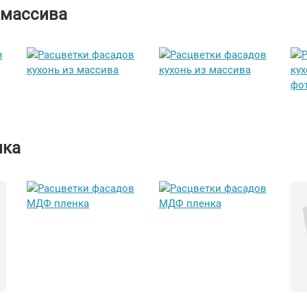
 массива
нка