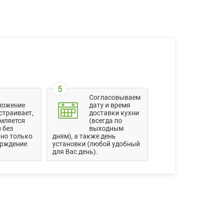
5
Согласовываем
ложение
дату и время
страивает,
доставки кухни
мляется
(всегда по
 без
выходным
но только
дням), а также день
ерждение
установки (любой удобный
для Вас день).