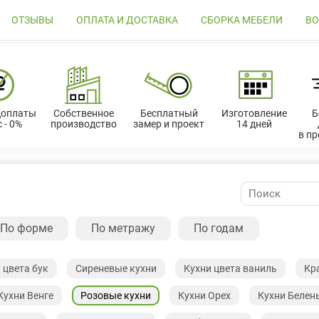
ОТЗЫВЫ
ОПЛАТА И ДОСТАВКА
СБОРКА МЕБЕЛИ
ВО
доплаты
Собственное
Бесплатный
Изготовление
Б
 - 0%
производство
замер и проект
14 дней
в п
По форме
По метражу
По годам
 цвета бук
Сиреневые кухни
Кухни цвета ваниль
Кр
Кухни Венге
Розовые кухни
Кухни Орех
Кухни Белен