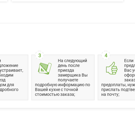
3
4
и
На следующий
Если
дложение
день после
пред
устраивает,
приезда
Вас у
бходим
замерщика Вы
офор
езд
получаете
заказ
дом для
подробную информацию по
предоплаты, нуж
одробного
Вашей кухне с точной
прислать подтв
стоимостью заказа;
на почту;