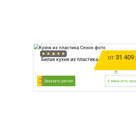
от
31 409
Белая кухня из пластика «Сезон»
цена за 
Заказать расчет
У меня есть про