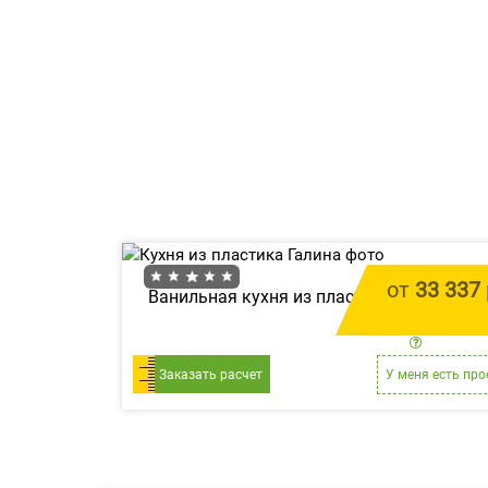
от
33 337
Ванильная кухня из пластика «Галина»
цена за 
Заказать расчет
У меня есть про