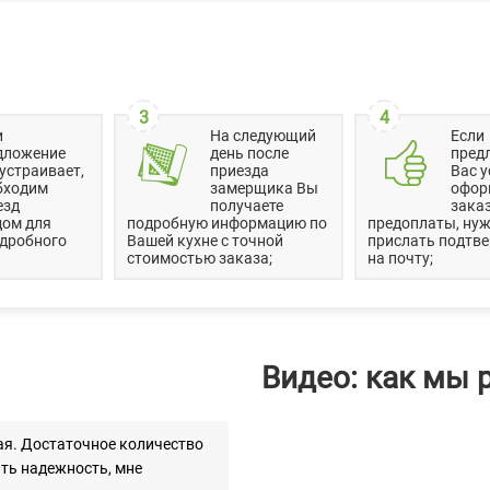
3
4
и
На следующий
Если
дложение
день после
пред
устраивает,
приезда
Вас у
бходим
замерщика Вы
офор
езд
получаете
заказ
дом для
подробную информацию по
предоплаты, нуж
одробного
Вашей кухне с точной
прислать подтв
стоимостью заказа;
на почту;
Видео: как мы 
ая. Достаточное количество
ать надежность, мне