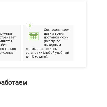
5
Согласовываем
ложение
дату и время
страивает,
доставки кухни
мляется
(всегда по
 без
выходным
но только
дням), а также день
ерждение
установки (любой удобный
для Вас день).
работаем