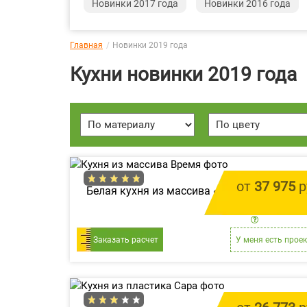
Новинки 2017 года
Новинки 2016 года
Главная
Новинки 2019 года
Кухни новинки 2019 года
от
37 975
р
Белая кухня из массива «Время»
цена за 1 
Заказать расчет
У меня есть проек