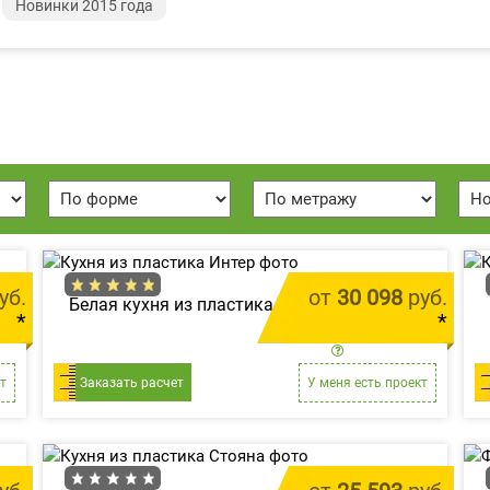
Новинки 2015 года
уб.
от
30 098
руб.
Белая кухня из пластика «Интер»
*
*
м.п.
цена за 1 м.п.
т
Заказать расчет
У меня есть проект