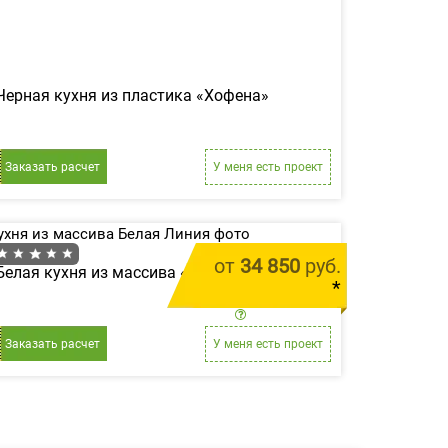
Черная кухня из пластика «Хофена»
Заказать расчет
У меня есть проект
от
34 850
руб.
Белая кухня из массива «Белая Линия»
*
цена за 1 м.п.
Заказать расчет
У меня есть проект