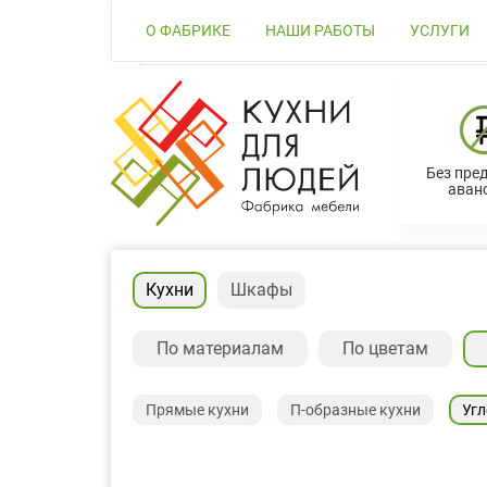
О ФАБРИКЕ
НАШИ РАБОТЫ
УСЛУГИ
Без пре
аванс
Кухни
Шкафы
По материалам
По цветам
Прямые кухни
П-образные кухни
Угл