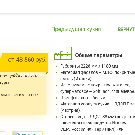
← Предыдущая кухня
ВЕРНУТ
Общие параметры
от
48 560
руб.
юбых размерах
. Цвет
Габариты 2228 мм х 1180 мм
зможно удешевление
Материал фасадов – МДФ, покрытые
цена за 1 м.п.
 упрощения проекта
эмаль (Италия),
туры.
Используемые покрытия: матовое,
суперматовое – SoftTach, глянецевое
и мы ответим на все
Цвет фасадов – белый
Материал корпуса кухни – ЛДСП Erre
(Австрия),
Столешница – ЛДСП 38 мм (покрыта
пластиком производства Италия,
США, Россия или Германия) или