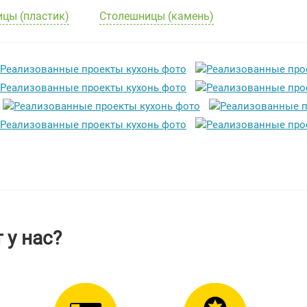
цы (пластик)
Столешницы (камень)
 у нас?