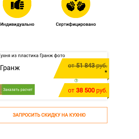
от
51 843
руб.
Гранж
*
цена за 1 м.п.
от
38 500
руб.
Заказать расчет
У меня есть проект
ЗАПРОСИТЬ СКИДКУ НА КУХНЮ