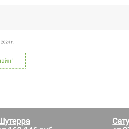
 2024 г.
лайн"
Шутерра
Сат