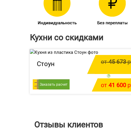
Кухни со скидками
от
45 673
р
Стоун
цена за 1 
от
41 600
р
Заказать расчет
У меня есть проек
Отзывы клиентов