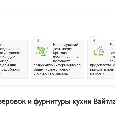
3
4
сли
На следующий
Ес
редложение
день после
пр
ас устраивает,
приезда
Вас
еобходим
замерщика Вы
оф
риезд
получаете
зак
а дом для
подробную информацию по
предоплаты, н
 подробного
Вашей кухне с точной
прислать под
и;
стоимостью заказа;
на почту;
зеровок и фурнитуры кухни Вайтл