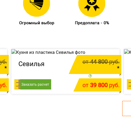
уб.
от
44 800
руб.
Севилья
*
*
м.п.
цена за 1 м.п.
уб.
от
39 800
руб.
т
Заказать расчет
У меня есть проект