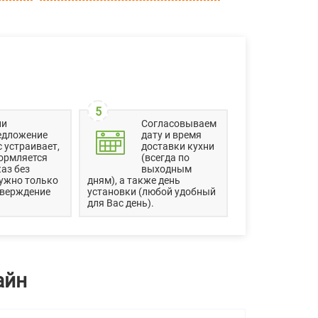
5
ли
Согласовываем
едложение
дату и время
 устраивает,
доставки кухни
ормляется
(всегда по
аз без
выходным
ужно только
дням), а также день
тверждение
установки (любой удобный
для Вас день).
айн