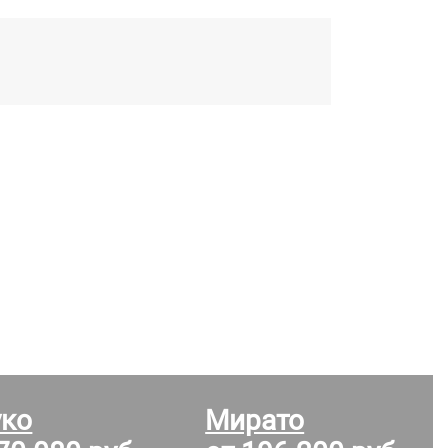
уко
Мирато