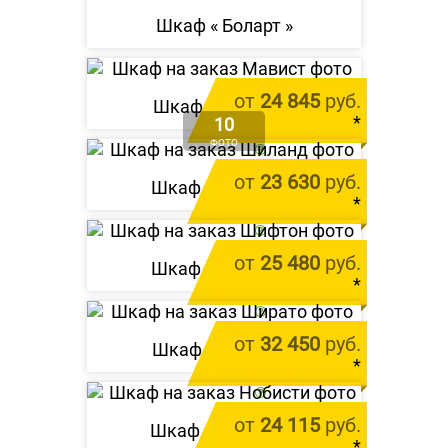
Шкаф «
Боларт
»
от
24 845
руб.
Шкаф «
Мавист
»
*
10
ФОТО
цена за 1 м.п.
от
23 630
руб.
Шкаф «
Шиланд
»
*
цена за 1 м.п.
от
25 480
руб.
Шкаф «
Шифтон
»
*
цена за 1 м.п.
от
32 450
руб.
Шкаф «
Ширато
»
*
цена за 1 м.п.
от
24 115
руб.
Шкаф «
Нобисти
»
*