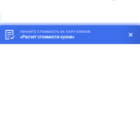
УЗНАЙТЕ СТОИМОСТЬ ЗА ПАРУ КЛИКОВ
*
Обращаем внимание на то, что данный интернет-сайт, а также
«Расчет стоимости кухни»
вся информация о товарах и ценах, предоставленная на нём,
носит исключительно информационный характер и ни при каких
условиях не является публичной офертой, определяемой
положениями статей 434-437 Гражданского кодекса Российской
Федерации.
Адрес офиса: