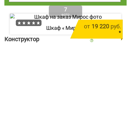
7
ФОТО
от
19 220
руб.
Шкаф «
Мирос
»
*
Конструктор
цена за 1 м.п.