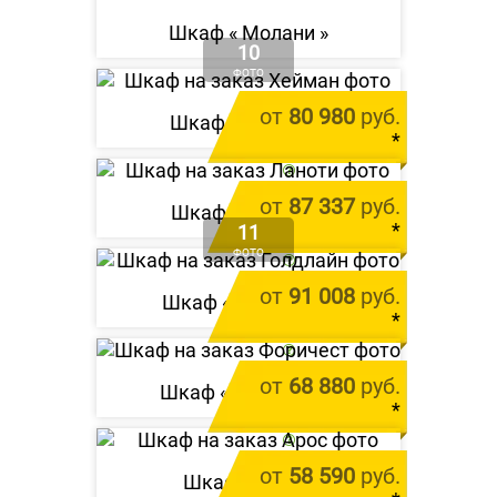
Шкаф «
Молани
»
10
ФОТО
от
80 980
руб.
Шкаф «
Хейман
»
*
цена за 1 м.п.
от
87 337
руб.
Шкаф «
Ланоти
»
*
11
ФОТО
цена за 1 м.п.
от
91 008
руб.
Шкаф «
Голдлайн
»
*
цена за 1 м.п.
от
68 880
руб.
Шкаф «
Форичест
»
*
цена за 1 м.п.
от
58 590
руб.
Шкаф «
Арос
»