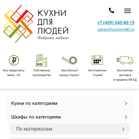
Toggl
+7 (499) 340-40-15
zakaz@homprojekt.ru
Без предоплаты
Собственное
Бесплатный
Изготовление
Бесплатная
аванс - 0%
производство
замер и проект
14 дней
доставка
в пределах МКАД
Кухни по категориям
Шкафы по категориям
По материалам