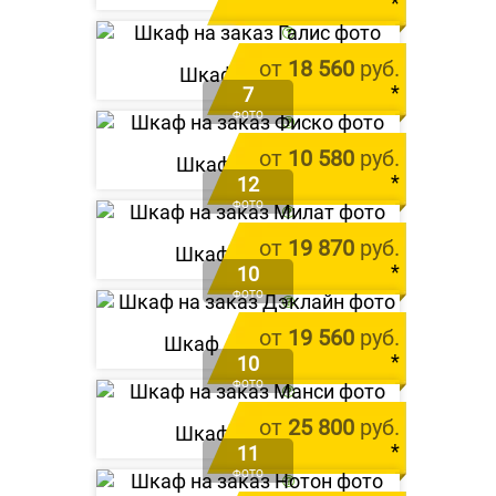
*
цена за 1 м.п.
от
18 560
руб.
Шкаф «
Галис
»
*
7
ФОТО
цена за 1 м.п.
от
10 580
руб.
Шкаф «
Фиско
»
*
12
ФОТО
цена за 1 м.п.
от
19 870
руб.
Шкаф «
Милат
»
*
10
ФОТО
цена за 1 м.п.
от
19 560
руб.
Шкаф «
Дэклайн
»
*
10
ФОТО
цена за 1 м.п.
от
25 800
руб.
Шкаф «
Манси
»
*
11
ФОТО
цена за 1 м.п.