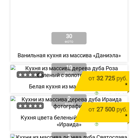
30
ФОТО
Ванильная кухня из массива «Даниэла»
10
ФОТО
от
32 725
руб.
*
Белая кухня из массива «Роза»
цена за 1 м.п.
2
ФОТО
от
27 500
руб.
*
Кухня цвета беленый дуб из массива
«Ираида»
цена за 1 м.п.
5