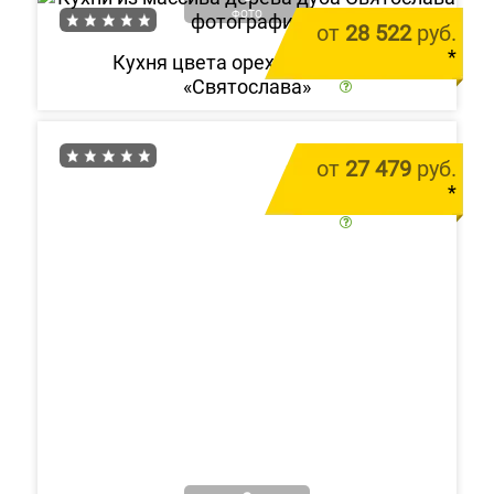
ФОТО
от
28 522
руб.
*
Кухня цвета орех из массива
«Святослава»
цена за 1 м.п.
от
27 479
руб.
*
цена за 1 м.п.