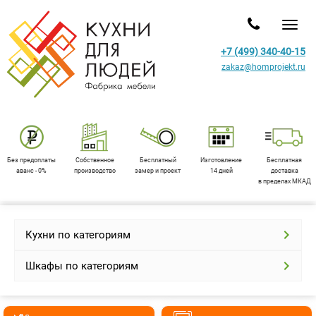
Toggl
+7 (499) 340-40-15
zakaz@homprojekt.ru
Без предоплаты
Собственное
Бесплатный
Изготовление
Бесплатная
аванс - 0%
производство
замер и проект
14 дней
доставка
в пределах МКАД
Кухни по категориям
Шкафы по категориям