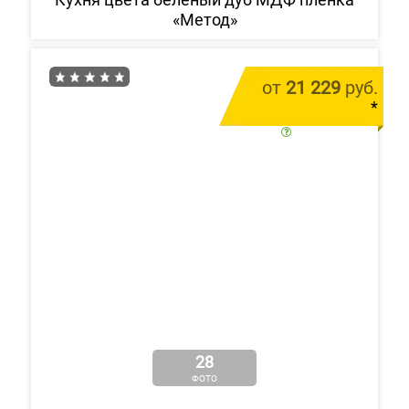
«Метод»
от
21 229
руб.
*
цена за 1 м.п.
28
ФОТО