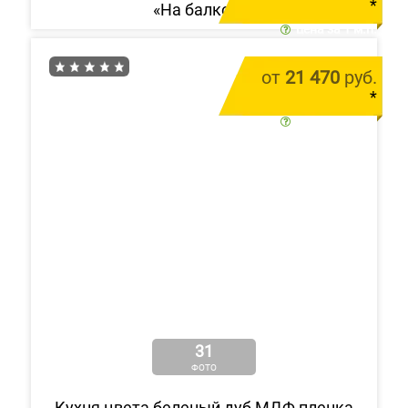
*
«На балконе»
цена за 1 м.п.
от
21 470
руб.
*
цена за 1 м.п.
31
ФОТО
Кухня цвета беленый дуб МДФ пленка