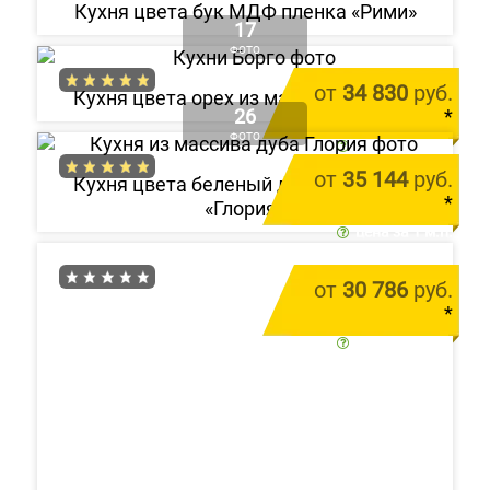
Кухня цвета бук МДФ пленка «Рими»
17
ФОТО
от
34 830
руб.
Кухня цвета орех из массива «Борго»
26
*
ФОТО
цена за 1 м.п.
от
35 144
руб.
Кухня цвета беленый дуб из массива
*
«Глория»
цена за 1 м.п.
от
30 786
руб.
*
цена за 1 м.п.