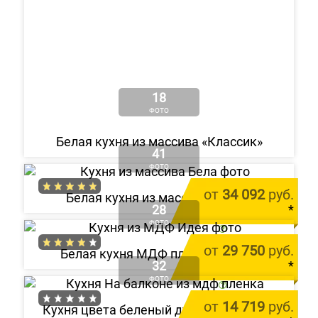
18
ФОТО
Белая кухня из массива «Классик»
41
ФОТО
от
34 092
руб.
Белая кухня из массива «Бела»
28
*
ФОТО
цена за 1 м.п.
от
29 750
руб.
Белая кухня МДФ пленка «Идея»
32
*
ФОТО
цена за 1 м.п.
от
14 719
руб.
Кухня цвета беленый дуб МДФ пленка