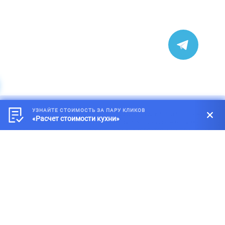
УЗНАЙТЕ СТОИМОСТЬ ЗА ПАРУ КЛИКОВ
*
Обращаем внимание на то, что данный интернет-сайт, а также
«Расчет стоимости кухни»
вся информация о товарах и ценах, предоставленная на нём,
носит исключительно информационный характер и ни при каких
условиях не является публичной офертой, определяемой
положениями статей 434-437 Гражданского кодекса Российской
Федерации.