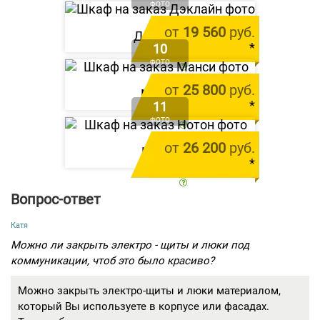
ФОТО
от
19 560
руб.
Дэклайн
*
10
ФОТО
цена за 1 м.п.
от
25 800
руб.
Манси
*
11
ФОТО
цена за 1 м.п.
от
26 200
руб.
Нотон
*
цена за 1 м.п.
Вопрос-ответ
Катя
Можно ли закрыть электро - щиты и люки под
коммуникации, чтоб это было красиво?
Можно закрыть электро-щиты и люки материалом,
который Вы используете в корпусе или фасадах.