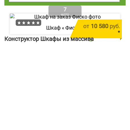
7
ФОТО
от
10 580
руб.
Шкаф «
Фиско
»
*
Конструктор Шкафы из массива
цена за 1 м.п.