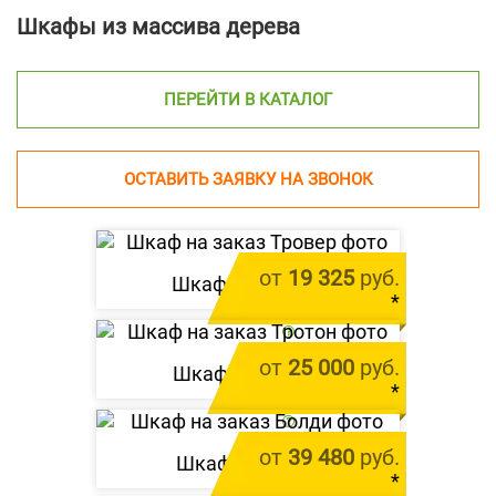
Шкафы из массива дерева
ПЕРЕЙТИ В КАТАЛОГ
ОСТАВИТЬ ЗАЯВКУ НА ЗВОНОК
от
19 325
руб.
Шкаф «
Тровер
»
*
цена за 1 м.п.
от
25 000
руб.
Шкаф «
Тротон
»
*
цена за 1 м.п.
от
39 480
руб.
Шкаф «
Болди
»
*