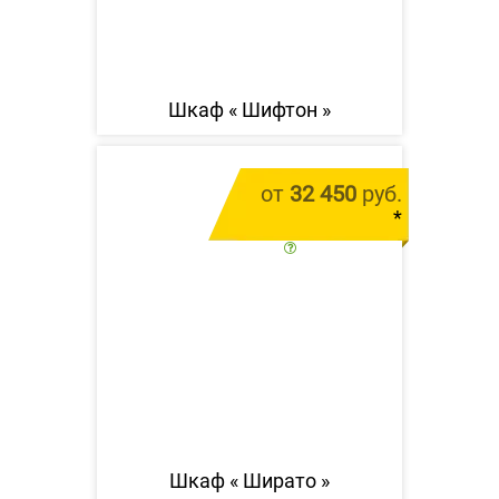
Шкаф «
Шифтон
»
от
32 450
руб.
*
цена за 1 м.п.
Шкаф «
Ширато
»