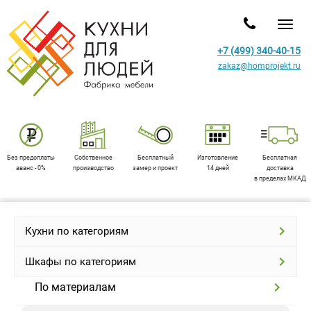
Toggl
+7 (499) 340-40-15
zakaz@homprojekt.ru
Без предоплаты
Собственное
Бесплатный
Изготовление
Бесплатная
аванс - 0%
производство
замер и проект
14 дней
доставка
в пределах МКАД
Кухни по категориям
Шкафы по категориям
По материалам