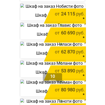
от
24 115
руб.
Шкаф «
Нобисти
»
*
цена за 1 м.п.
от
60 690
руб.
Шкаф «
Главис
»
*
цена за 1 м.п.
от
62 870
руб.
Шкаф «
Ниласи
»
*
цена за 1 м.п.
от
53 890
руб.
Шкаф «
Молани
»
*
10
ФОТО
цена за 1 м.п.
от
80 980
руб.
Шкаф «
Хейман
»
*
цена за 1 м.п.