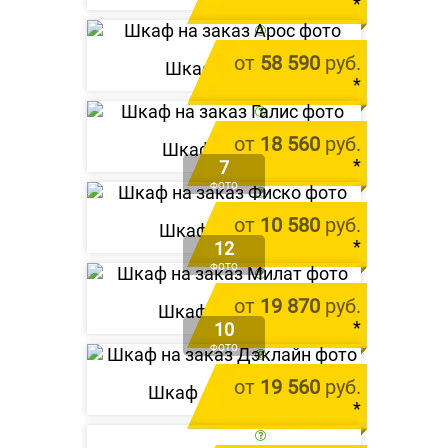
*
цена за 1 м.п.
от
58 590
руб.
Шкаф «
Арос
»
*
цена за 1 м.п.
от
18 560
руб.
Шкаф «
Галис
»
*
7
ФОТО
цена за 1 м.п.
от
10 580
руб.
Шкаф «
Фиско
»
*
12
ФОТО
цена за 1 м.п.
от
19 870
руб.
Шкаф «
Милат
»
*
10
ФОТО
цена за 1 м.п.
от
19 560
руб.
Шкаф «
Дэклайн
»
*
цена за 1 м.п.