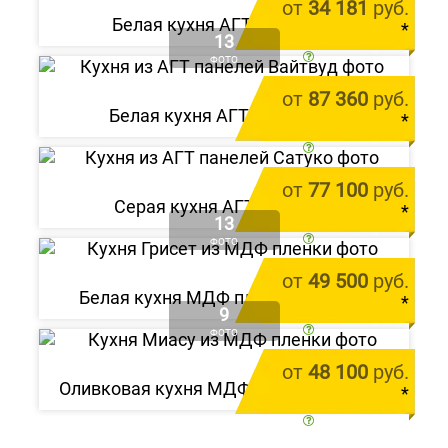
от
34 181
руб.
Белая кухня АГТ «Мирато»
*
13
цена за 1 м.п.
ФОТО
от
87 360
руб.
Белая кухня АГТ «Вайтвуд»
*
цена за 1 м.п.
от
77 100
руб.
Серая кухня АГТ «Сатуко»
*
13
цена за 1 м.п.
ФОТО
от
49 500
руб.
Белая кухня МДФ пленка «Грисет»
*
9
цена за 1 м.п.
ФОТО
от
48 100
руб.
Оливковая кухня МДФ пленка «Миасу»
*
цена за 1 м.п.