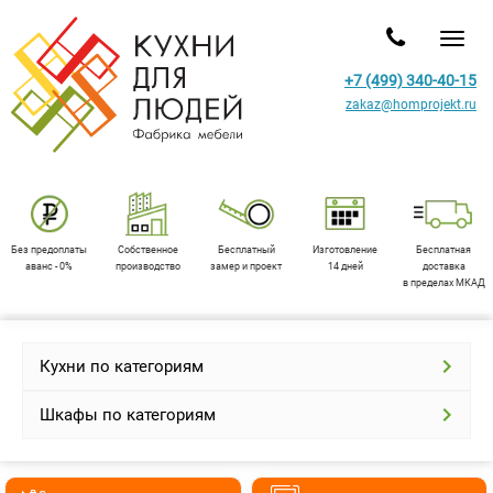
Toggl
+7 (499) 340-40-15
zakaz@homprojekt.ru
Без предоплаты
Собственное
Бесплатный
Изготовление
Бесплатная
аванс - 0%
производство
замер и проект
14 дней
доставка
в пределах МКАД
Кухни по категориям
Шкафы по категориям