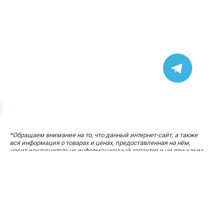
*
Обращаем внимание на то, что данный интернет-сайт, а также
вся информация о товарах и ценах, предоставленная на нём,
носит исключительно информационный характер и ни при каких
УЗНАЙТЕ СТОИМОСТЬ ЗА ПАРУ КЛИКОВ
условиях не является публичной офертой, определяемой
«Расчет стоимости кухни»
положениями статей 434-437 Гражданского кодекса Российской
Федерации.