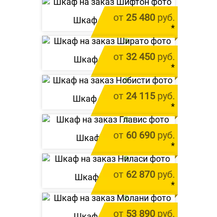
от
25 480
руб.
Шкаф «
Шифтон
»
*
цена за 1 м.п.
от
32 450
руб.
Шкаф «
Ширато
»
*
цена за 1 м.п.
от
24 115
руб.
Шкаф «
Нобисти
»
*
цена за 1 м.п.
от
60 690
руб.
Шкаф «
Главис
»
*
цена за 1 м.п.
от
62 870
руб.
Шкаф «
Ниласи
»
*
цена за 1 м.п.
от
53 890
руб.
Шкаф «
Молани
»