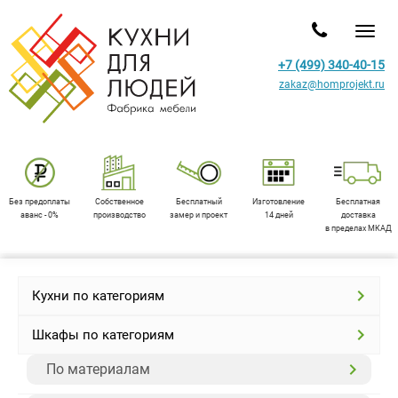
Toggl
+7 (499) 340-40-15
zakaz@homprojekt.ru
Без предоплаты
Собственное
Бесплатный
Изготовление
Бесплатная
аванс - 0%
производство
замер и проект
14 дней
доставка
в пределах МКАД
Кухни по категориям
Шкафы по категориям
По материалам