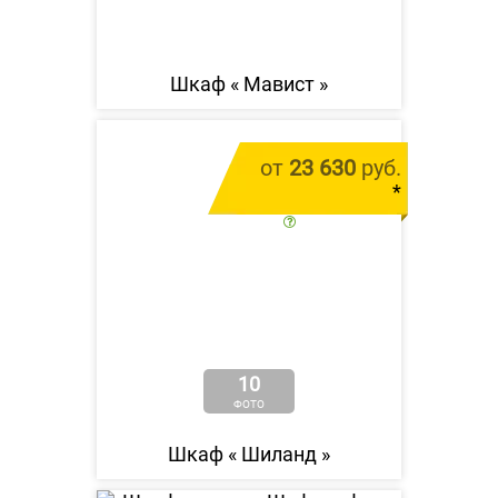
Шкаф «
Мавист
»
от
23 630
руб.
*
цена за 1 м.п.
10
ФОТО
Шкаф «
Шиланд
»