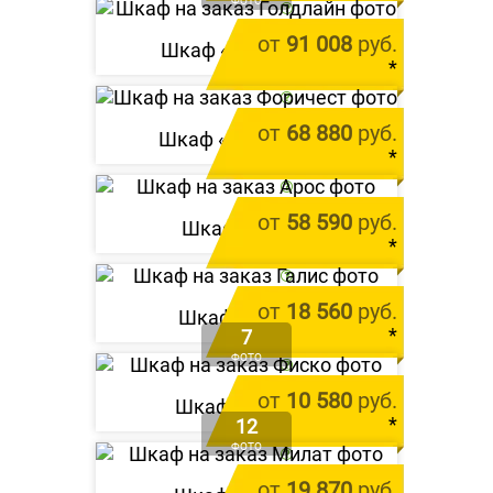
ФОТО
цена за 1 м.п.
от
91 008
руб.
Шкаф «
Голдлайн
»
*
цена за 1 м.п.
от
68 880
руб.
Шкаф «
Форичест
»
*
цена за 1 м.п.
от
58 590
руб.
Шкаф «
Арос
»
*
цена за 1 м.п.
от
18 560
руб.
Шкаф «
Галис
»
*
7
ФОТО
цена за 1 м.п.
от
10 580
руб.
Шкаф «
Фиско
»
*
12
ФОТО
цена за 1 м.п.
от
19 870
руб.