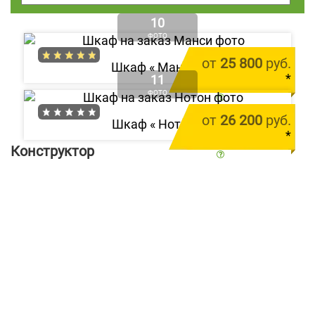
10
ФОТО
от
25 800
руб.
Шкаф «
Манси
»
*
11
ФОТО
цена за 1 м.п.
от
26 200
руб.
Шкаф «
Нотон
»
*
Конструктор
цена за 1 м.п.