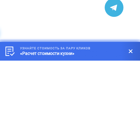
УЗНАЙТЕ СТОИМОСТЬ ЗА ПАРУ КЛИКОВ
*
Обращаем внимание на то, что данный интернет-сайт, а также
«Расчет стоимости кухни»
вся информация о товарах и ценах, предоставленная на нём,
носит исключительно информационный характер и ни при каких
условиях не является публичной офертой, определяемой
положениями статей 434-437 Гражданского кодекса Российской
Федерации.