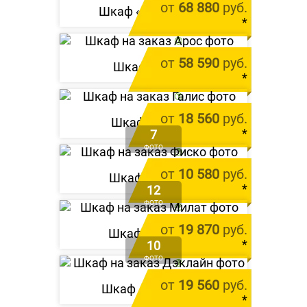
от
68 880
руб.
Шкаф «
Форичест
»
*
цена за 1 м.п.
от
58 590
руб.
Шкаф «
Арос
»
*
цена за 1 м.п.
от
18 560
руб.
Шкаф «
Галис
»
*
7
ФОТО
цена за 1 м.п.
от
10 580
руб.
Шкаф «
Фиско
»
*
12
ФОТО
цена за 1 м.п.
от
19 870
руб.
Шкаф «
Милат
»
*
10
ФОТО
цена за 1 м.п.
от
19 560
руб.
Шкаф «
Дэклайн
»
*