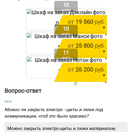
10
ФОТО
от
19 560
руб.
Дэклайн
*
10
ФОТО
цена за 1 м.п.
от
25 800
руб.
Манси
*
11
ФОТО
цена за 1 м.п.
от
26 200
руб.
Нотон
*
цена за 1 м.п.
Вопрос-ответ
Катя
Можно ли закрыть электро - щиты и люки под
коммуникации, чтоб это было красиво?
Можно закрыть электро-щиты и люки материалом,