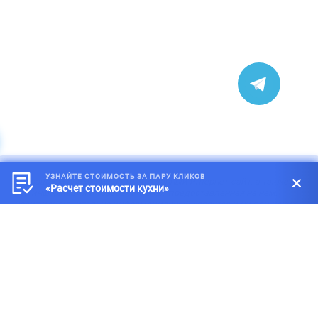
УЗНАЙТЕ СТОИМОСТЬ ЗА ПАРУ КЛИКОВ
*
Обращаем внимание на то, что данный интернет-сайт, а также
«Расчет стоимости кухни»
вся информация о товарах и ценах, предоставленная на нём,
носит исключительно информационный характер и ни при каких
условиях не является публичной офертой, определяемой
положениями статей 434-437 Гражданского кодекса Российской
Федерации.