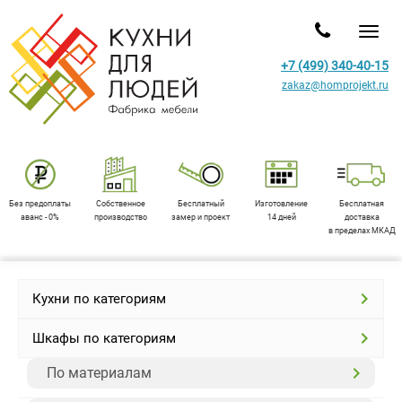
Toggl
+7 (499) 340-40-15
zakaz@homprojekt.ru
Без предоплаты
Собственное
Бесплатный
Изготовление
Бесплатная
аванс - 0%
производство
замер и проект
14 дней
доставка
в пределах МКАД
Кухни по категориям
Шкафы по категориям
По материалам