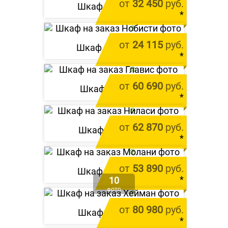
от
32 450
руб.
Шкаф «
Ширато
»
*
цена за 1 м.п.
от
24 115
руб.
Шкаф «
Нобисти
»
*
цена за 1 м.п.
от
60 690
руб.
Шкаф «
Главис
»
*
цена за 1 м.п.
от
62 870
руб.
Шкаф «
Ниласи
»
*
цена за 1 м.п.
от
53 890
руб.
Шкаф «
Молани
»
*
10
ФОТО
цена за 1 м.п.
от
80 980
руб.
Шкаф «
Хейман
»
*