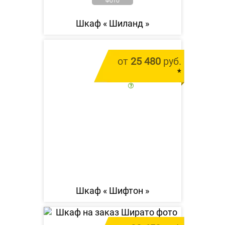
ФОТО
Шкаф «
Шиланд
»
от
25 480
руб.
*
цена за 1 м.п.
Шкаф «
Шифтон
»