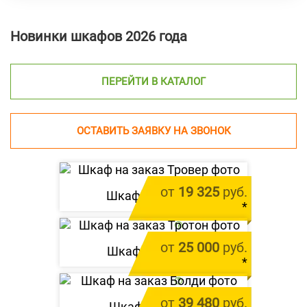
Новинки шкафов 2026 года
ПЕРЕЙТИ В КАТАЛОГ
ОСТАВИТЬ ЗАЯВКУ НА ЗВОНОК
от
19 325
руб.
Шкаф «
Тровер
»
*
цена за 1 м.п.
от
25 000
руб.
Шкаф «
Тротон
»
*
цена за 1 м.п.
от
39 480
руб.
Шкаф «
Болди
»