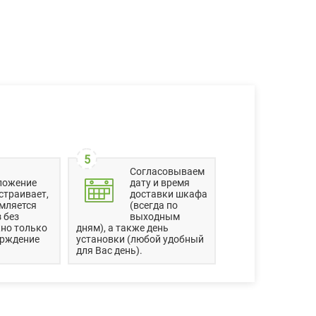
5
Согласовываем
ложение
дату и время
страивает,
доставки шкафа
мляется
(всегда по
 без
выходным
но только
дням), а также день
ерждение
установки (любой удобный
для Вас день).