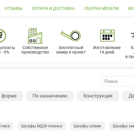
ОТЗЫВЫ
ОПЛАТА И ДОСТАВКА
СБОРКА МЕБЕЛИ
ВО
доплаты
Собственное
Бесплатный
Изготовление
Б
 - 0%
производство
замер и проект
14 дней
в п
 форме
По назначению
Конструкция
Д
стика
Шкафы МДФ пленка
Шкафы алвик
Шкафы эм