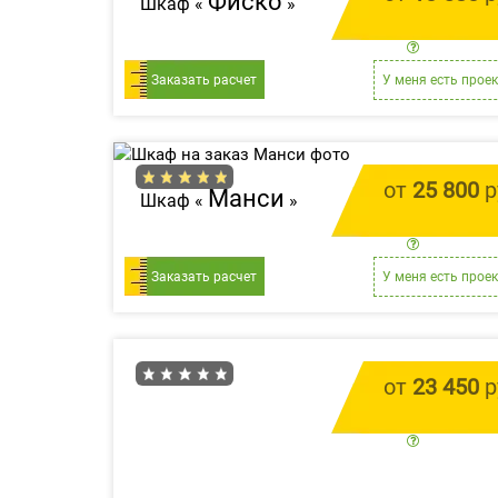
Фиско
Шкаф «
»
цена за 1 
Заказать расчет
У меня есть проек
от
25 800
р
Манси
Шкаф «
»
цена за 1 
Заказать расчет
У меня есть проек
от
23 450
р
цена за 1 