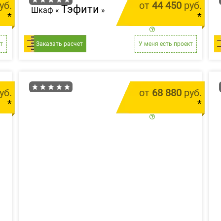
уб.
от
44 450
руб.
Тэфити
Шкаф «
»
*
*
м.п.
цена за 1 м.п.
т
Заказать расчет
У меня есть проект
уб.
от
68 880
руб.
*
*
м.п.
цена за 1 м.п.