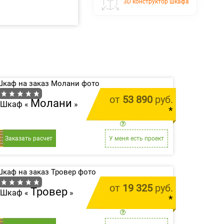
3D конструктор шкафа
от
53 890
руб.
Молани
Шкаф «
»
*
цена за 1 м.п.
Заказать расчет
У меня есть проект
от
19 325
руб.
Тровер
Шкаф «
»
*
цена за 1 м.п.