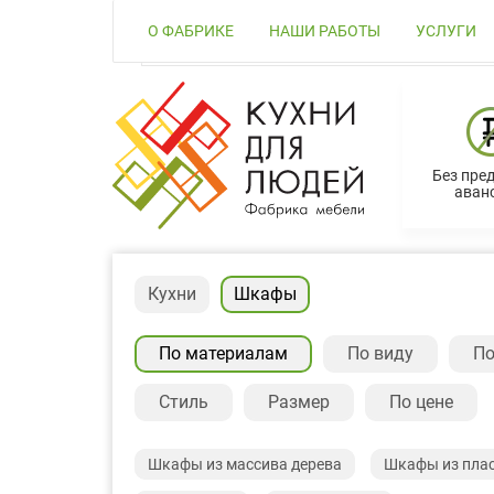
О ФАБРИКЕ
НАШИ РАБОТЫ
УСЛУГИ
Без пре
аванс
Кухни
Шкафы
По материалам
По виду
По
Стиль
Размер
По цене
Шкафы из массива дерева
Шкафы из пла