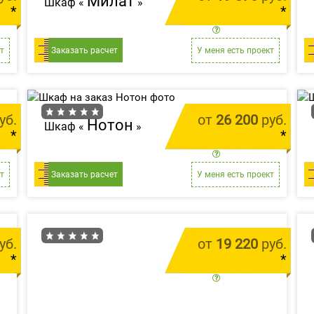
Милат
Шкаф «
»
*
*
м.п.
цена за 1 м.п.
т
Заказать расчет
У меня есть проект
уб.
от
26 200
руб.
Нотон
Шкаф «
»
*
*
м.п.
цена за 1 м.п.
т
Заказать расчет
У меня есть проект
уб.
от
19 220
руб.
*
*
м.п.
цена за 1 м.п.