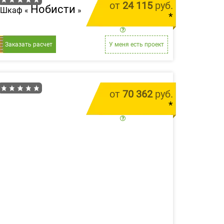
от
24 115
руб.
Нобисти
Шкаф «
»
*
цена за 1 м.п.
Заказать расчет
У меня есть проект
от
70 362
руб.
*
цена за 1 м.п.