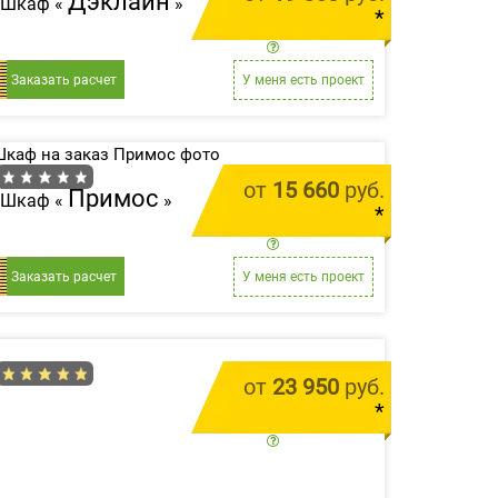
Дэклайн
Шкаф «
»
*
цена за 1 м.п.
Заказать расчет
У меня есть проект
от
15 660
руб.
Примос
Шкаф «
»
*
цена за 1 м.п.
Заказать расчет
У меня есть проект
от
23 950
руб.
*
цена за 1 м.п.