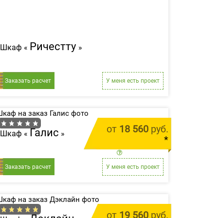
Ричестту
Шкаф «
»
Заказать расчет
У меня есть проект
от
18 560
руб.
Галис
Шкаф «
»
*
цена за 1 м.п.
Заказать расчет
У меня есть проект
от
19 560
руб.