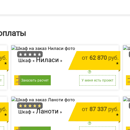
оплаты
уб.
от
62 870
руб.
Ниласи
Шкаф «
»
*
*
м.п.
цена за 1 м.п.
т
Заказать расчет
У меня есть проект
уб.
от
87 337
руб.
Ланоти
Шкаф «
»
*
*
м.п.
цена за 1 м.п.