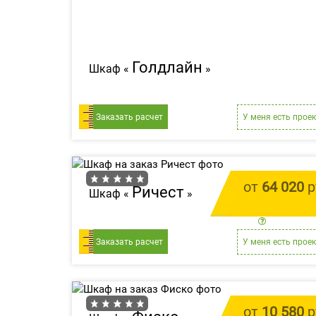
Голдлайн
Шкаф «
»
Заказать расчет
У меня есть проек
от
64 020
р
Ричест
Шкаф «
»
цена за 1 
Заказать расчет
У меня есть проек
от
10 580
р