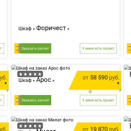
Форичест
Шкаф «
»
т
Заказать расчет
У меня есть проект
уб.
от
58 590
руб.
Арос
Шкаф «
»
*
*
м.п.
цена за 1 м.п.
т
Заказать расчет
У меня есть проект
уб.
от
19 870
руб.