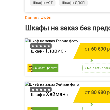
Шкафы AGT
Шкафы ЛДСП
Главная
Шкафы
Шкафы на заказ без пред
от
60 690
р
Главис
Шкаф «
»
цена за 1 
Заказать расчет
У меня есть проек
от
80 980
р
Хейман
Шкаф «
»
цена за 1 