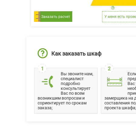
цена за 1 
Заказать расчет
У меня есть проек
Как заказать шкаф
1
2
Вы звоните нам,
Есл
специалист
пре
подробно
Вас 
консультирует
нео
Вас по всем
при
возникшим вопросам и
замерщика на 
сориентирует по срокам
составления п
заказа;
проекта шкафа