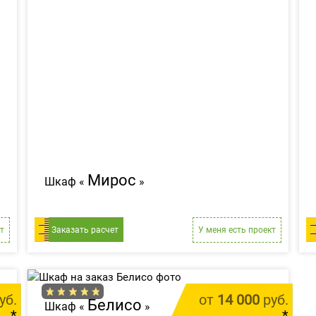
Мирос
Шкаф «
»
т
Заказать расчет
У меня есть проект
уб.
от
14 000
руб.
Белисо
Шкаф «
»
*
*