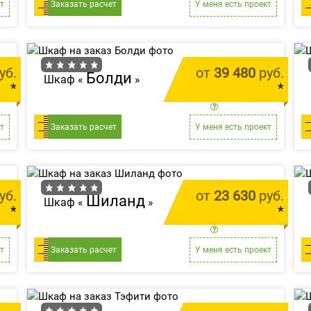
т
Заказать расчет
У меня есть проект
уб.
от
39 480
руб.
Болди
Шкаф «
»
*
*
м.п.
цена за 1 м.п.
т
Заказать расчет
У меня есть проект
уб.
от
23 630
руб.
Шиланд
Шкаф «
»
*
*
м.п.
цена за 1 м.п.
т
Заказать расчет
У меня есть проект