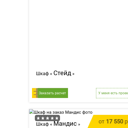
Стейд
Шкаф «
»
Заказать расчет
У меня есть проек
от
17 550
р
Мандис
Шкаф «
»