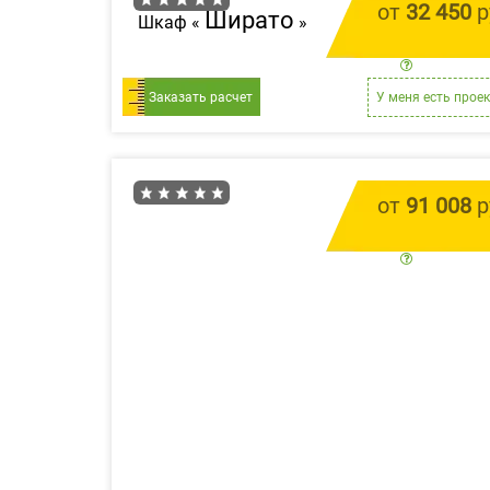
от
32 450
р
Ширато
Шкаф «
»
цена за 1 
Заказать расчет
У меня есть проек
от
91 008
р
цена за 1 