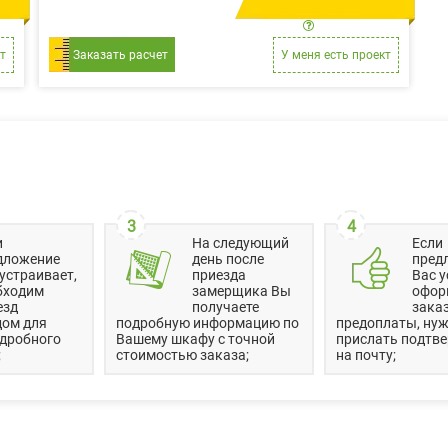
м.п.
цена за 1 м.п.
т
Заказать расчет
У меня есть проект
3
4
и
На следующий
Если
дложение
день после
пред
устраивает,
приезда
Вас у
бходим
замерщика Вы
офор
езд
получаете
заказ
дом для
подробную информацию по
предоплаты, нуж
одробного
Вашему шкафу с точной
прислать подтв
;
стоимостью заказа;
на почту;