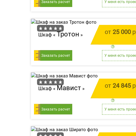
Заказать расчет
У меня есть проек
от
25 000
р
Тротон
Шкаф «
»
цена за 1 
Заказать расчет
У меня есть проек
от
24 845
р
Мавист
Шкаф «
»
цена за 1 
Заказать расчет
У меня есть проек