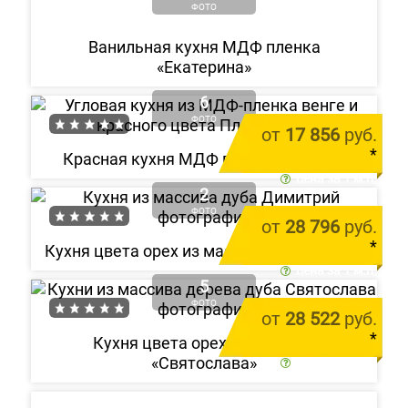
ФОТО
Ванильная кухня МДФ пленка
«Екатерина»
6
ФОТО
от
17 856
руб.
*
Красная кухня МДФ пленка «Пламя»
цена за 1 м.п.
2
ФОТО
от
28 796
руб.
*
Кухня цвета орех из массива «Димитрий»
цена за 1 м.п.
5
ФОТО
от
28 522
руб.
*
Кухня цвета орех из массива
«Святослава»
цена за 1 м.п.