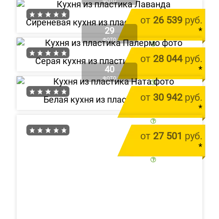
ФОТО
от
26 539
руб.
Сиреневая кухня из пластика «Лаванда»
29
*
ФОТО
цена за 1 м.п.
от
28 044
руб.
Серая кухня из пластика «Палермо»
40
*
ФОТО
цена за 1 м.п.
от
30 942
руб.
Белая кухня из пластика «Ната»
*
цена за 1 м.п.
от
27 501
руб.
*
цена за 1 м.п.