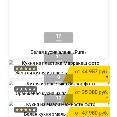
17
ФОТО
Белая кухня алвик «Pure»
11
ФОТО
от
44 957
руб.
Желтая кухня из пластика «Марракеш»
8
*
ФОТО
цена за 1 м.п.
от
35 380
руб.
Оранжевая кухня из пластика «Зигзаг»
10
*
ФОТО
цена за 1 м.п.
от
47 980
руб.
Белая кухня эмаль «Нежность»