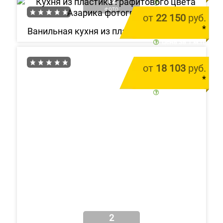
12
цена за 1 м.п.
ФОТО
от
22 150
руб.
*
Ванильная кухня из пластика «Азарика»
цена за 1 м.п.
от
18 103
руб.
*
цена за 1 м.п.
2