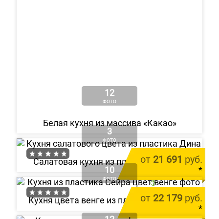
12
ФОТО
Белая кухня из массива «Какао»
3
ФОТО
от
21 691
руб.
Салатовая кухня из пластика «Дина»
10
*
ФОТО
цена за 1 м.п.
от
22 179
руб.
Кухня цвета венге из пластика «Сейра»
*