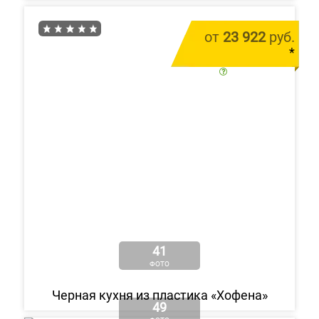
от
23 922
руб.
*
цена за 1 м.п.
41
ФОТО
Черная кухня из пластика «Хофена»
49