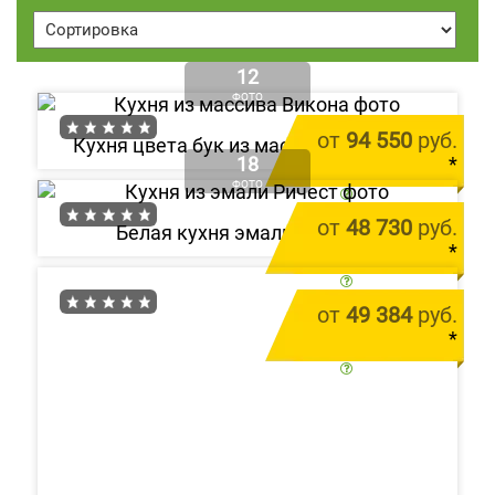
12
ФОТО
от
94 550
руб.
Кухня цвета бук из массива «Викона»
18
*
ФОТО
цена за 1 м.п.
от
48 730
руб.
Белая кухня эмаль «Ричест»
*
цена за 1 м.п.
от
49 384
руб.
*
цена за 1 м.п.