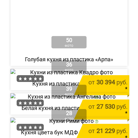
50
ФОТО
Голубая кухня из пластика «Арпа»
36
ФОТО
от
30 394
руб.
Кухня из пластика «Квадро»
39
*
ФОТО
цена за 1 м.п.
от
27 530
руб.
Белая кухня из пластика «Ангелина»
28
*
ФОТО
цена за 1 м.п.
от
21 229
руб.
Кухня цвета бук МДФ пленка «Рими»
*