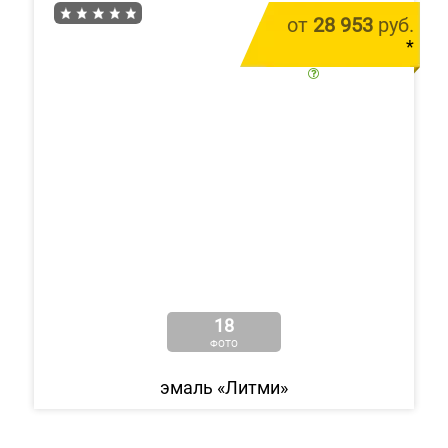
от
28 953
руб.
*
цена за 1 м.п.
18
ФОТО
эмаль «Литми»