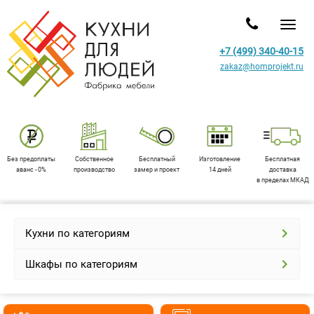
Toggl
+7 (499) 340-40-15
zakaz@homprojekt.ru
Без предоплаты
Собственное
Бесплатный
Изготовление
Бесплатная
аванс - 0%
производство
замер и проект
14 дней
доставка
в пределах МКАД
Кухни по категориям
Шкафы по категориям