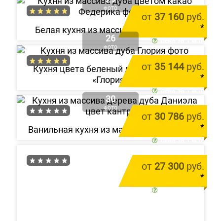
ФОТО
от
37 160
руб.
*
Белая кухня из массива «Федерика»
26
цена за 1 м.п.
ФОТО
от
35 144
руб.
Кухня цвета беленый дуб из массива
*
«Глория»
цена за 1 м.п.
30
ФОТО
от
30 786
руб.
*
Ванильная кухня из массива «Даниэла»
цена за 1 м.п.
от
27 300
руб.
*
цена за 1 м.п.