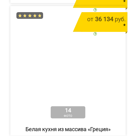
*
цена за 1 м.п.
от
36 134
руб.
*
цена за 1 м.п.
14
ФОТО
Белая кухня из массива «Греция»