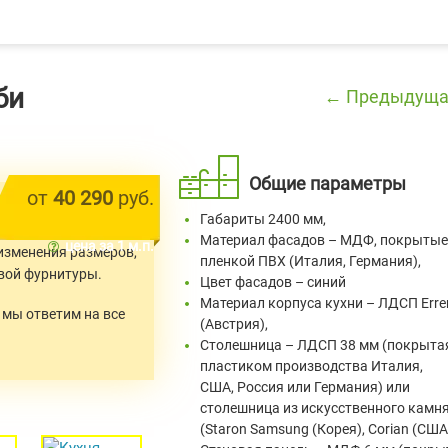
би
← Предыдуща
Общие параметры
от
40 290
руб.
ь в любых размерах.
Габариты 2400 мм,
 изменены.
Материал фасадов – МДФ, покрытые
цена за 1 м.п.
изменения размеров,
пленкой ПВХ (Италия, Германия),
вой фурнитуры.
Цвет фасадов – синий
Материал корпуса кухни – ЛДСП Erre
и мы ответим на все
(Австрия),
Столешница – ЛДСП 38 мм (покрыта
пластиком производства Италия,
США, Россия или Германия) или
столешница из искусственного камн
(Staron Samsung (Корея), Corian (США