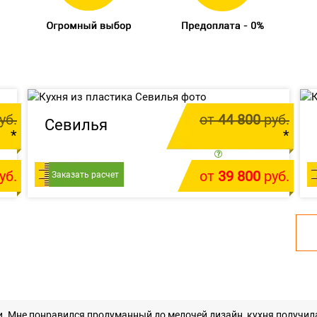
уб.
от
44 800
руб.
Севилья
*
*
м.п.
цена за 1 м.п.
уб.
от
39 800
руб.
т
Заказать расчет
У меня есть проект
. Мне понравился продуманный до мелочей дизайн, кухня получила