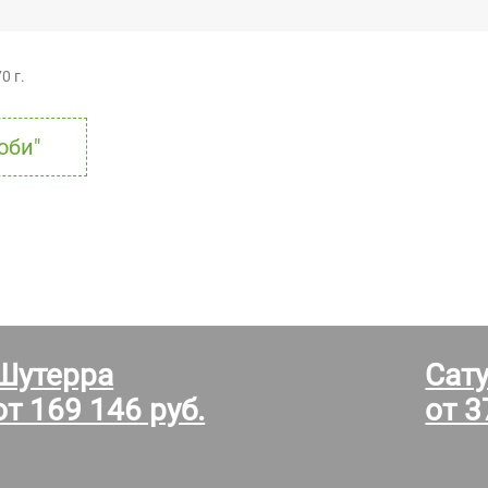
0 г.
оби"
Шутерра
Сат
от 169 146 руб.
от 3