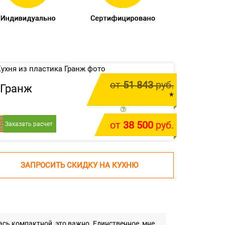
от
51 843
руб.
Гранж
*
цена за 1 м.п.
от
38 500
руб.
Заказать расчет
У меня есть проект
ЗАПРОСИТЬ СКИДКУ НА КУХНЮ
сь компактной, это важно. Единственное, мне