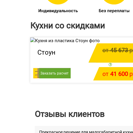
Кухни со скидками
от
45 673
р
Стоун
цена за 1 
от
41 600
р
Заказать расчет
У меня есть проек
Отзывы клиентов
Прекрасное решение для малогабаритной кухни