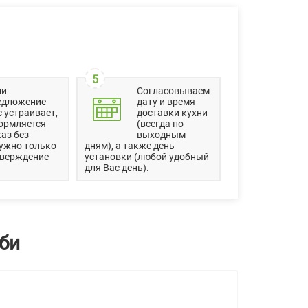
5
ли
Согласовываем
едложение
дату и время
 устраивает,
доставки кухни
ормляется
(всегда по
аз без
выходным
ужно только
дням), а также день
тверждение
установки (любой удобный
для Вас день).
би