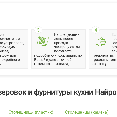
3
4
сли
На следующий
Ес
редложение
день после
пр
ас устраивает,
приезда
Вас
еобходим
замерщика Вы
оф
риезд
получаете
зак
а дом для
подробную информацию по
предоплаты, н
 подробного
Вашей кухне с точной
прислать под
и;
стоимостью заказа;
на почту;
зеровок и фурнитуры кухни Найро
Столешницы (пластик)
Столешницы (камень)