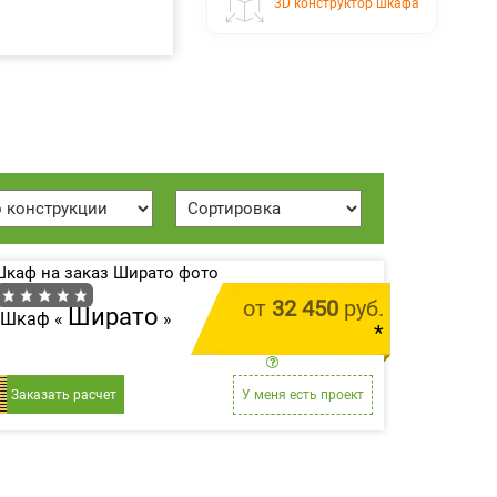
3D конструктор шкафа
от
32 450
руб.
Ширато
Шкаф «
»
*
цена за 1 м.п.
Заказать расчет
У меня есть проект