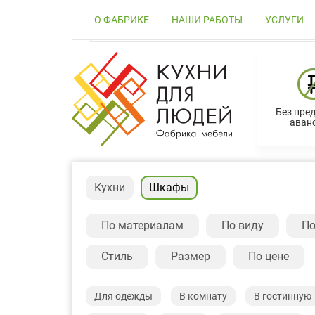
О ФАБРИКЕ
НАШИ РАБОТЫ
УСЛУГИ
Без пре
аванс
Кухни
Шкафы
По материалам
По виду
По
Стиль
Размер
По цене
Для одежды
В комнату
В гостинную