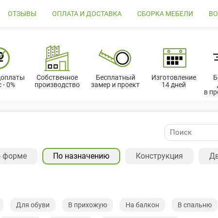
ОТЗЫВЫ
ОПЛАТА И ДОСТАВКА
СБОРКА МЕБЕЛИ
ВО
доплаты
Собственное
Бесплатный
Изготовление
Б
 - 0%
производство
замер и проект
14 дней
в п
 форме
По назначению
Конструкция
Д
Для обуви
В прихожую
На балкон
В спальню