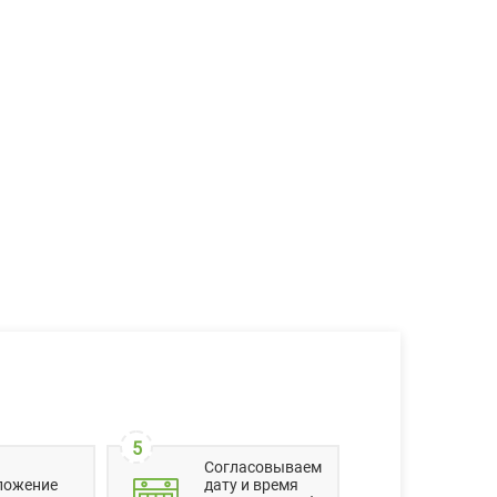
5
Согласовываем
ложение
дату и время