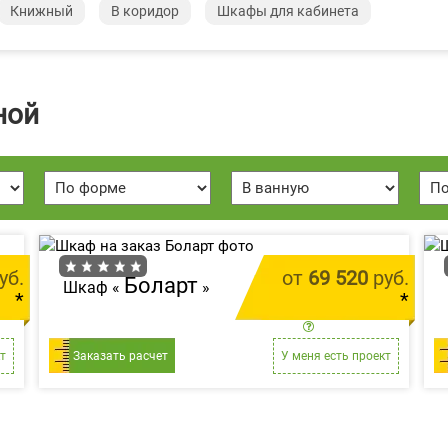
Книжный
В коридор
Шкафы для кабинета
ной
уб.
от
69 520
руб.
Боларт
Шкаф «
»
*
*
м.п.
цена за 1 м.п.
т
Заказать расчет
У меня есть проект