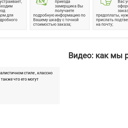
устраивает,
приезда
Вас у
бходим
замерщика Вы
офор
езд
получаете
заказ
дом для
подробную информацию по
предоплаты, нуж
одробного
Вашему шкафу с точной
прислать подтв
;
стоимостью заказа;
на почту;
Видео: как мы 
листичном стиле , классно
 также что его могут