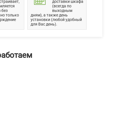
страивает,
доставки шкафа
мляется
(всегда по
 без
выходным
но только
дням), а также день
ерждение
установки (любой удобный
для Вас день).
работаем