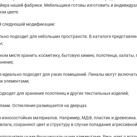
вейера нашей фабрики. Мебельщики готовы изготовить и индивиду
ом цвете.
й следующей модификации:
ально подходит для небольших пространств. В каталоге представ
ы;
м месте хранить косметику, бытовую химию, полотенца, халаты, г
нение;
е идеально подходят для узких помещений. Пеналы могут включать
ми элементами;
дходят для хранения полотенец и других текстильных изделий;
лами. Остекление размещается на дверцах.
з износостойких материалов. Например, МДФ, пластик и древесин
аги, сохраняют цвет и структуру в случае попадания агрессивной
дополнительными функциональными элементами. Речь идет о встр