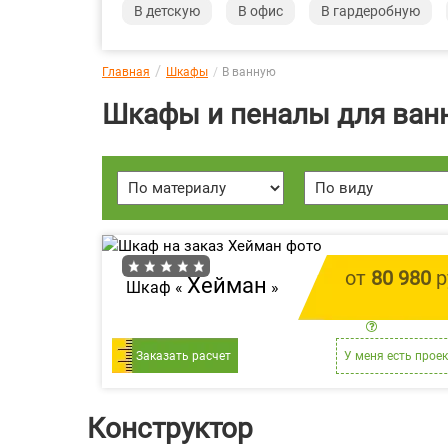
В детскую
В офис
В гардеробную
Главная
Шкафы
В ванную
Шкафы и пеналы для ван
от
80 980
р
Хейман
Шкаф «
»
цена за 1 
Заказать расчет
У меня есть проек
Конструктор