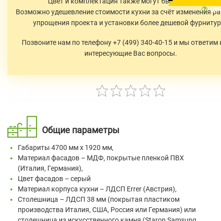
Цвет и комплектация также могут быть изменены.
цен
Возможно удешевление стоимости кухни за счёт изменения ра
упрощения проекта и установки более дешевой фурниту
Позвоните нам по телефону +7 (499) 340-40-15 и мы ответим 
интересующие Вас вопросы.
Общие параметры
Габариты 4700 мм х 1920 мм,
Материал фасадов – МДФ, покрытые пленкой ПВХ
(Италия, Германия),
Цвет фасадов – серый
Материал корпуса кухни – ЛДСП Errer (Австрия),
Столешница – ЛДСП 38 мм (покрытая пластиком
производства Италия, США, Россия или Германия) или
столешница из искусственного камня (Staron Samsung