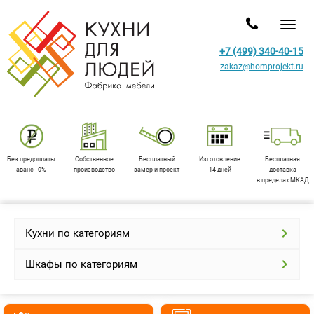
Toggl
+7 (499) 340-40-15
zakaz@homprojekt.ru
Без предоплаты
Собственное
Бесплатный
Изготовление
Бесплатная
аванс - 0%
производство
замер и проект
14 дней
доставка
в пределах МКАД
Кухни по категориям
Шкафы по категориям