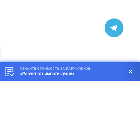
УЗНАЙТЕ СТОИМОСТЬ ЗА ПАРУ КЛИКОВ
*
Обращаем внимание на то, что данный интернет-сайт, а также
«Расчет стоимости кухни»
вся информация о товарах и ценах, предоставленная на нём,
носит исключительно информационный характер и ни при каких
условиях не является публичной офертой, определяемой
положениями статей 434-437 Гражданского кодекса Российской
Федерации.