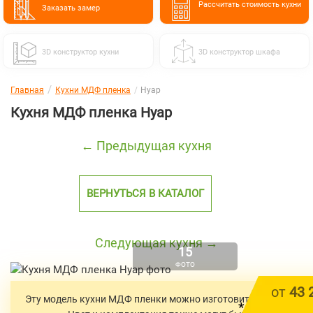
Расcчитать стоимость кухни
Заказать замер
3D конструктор кухни
3D конструктор шкафа
Главная
Кухни МДФ пленка
Нуар
Кухня МДФ пленка Нуар
← Предыдущая кухня
ВЕРНУТЬСЯ В КАТАЛОГ
Следующая кухня →
15
ФОТО
от
43 
Эту модель кухни МДФ пленки можно изготовить в любых ра
*