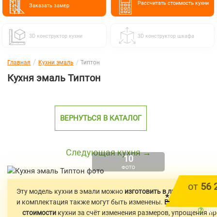
Расcчитать стоимость кухни
Заказать замер
3D конструктор кухни
3D конструктор шкафа
Главная
Кухни эмаль
Типтон
Кухня эмаль Типтон
ВЕРНУТЬСЯ В КАТАЛОГ
Следующая кухня →
10
ФОТО
от
56 
Эту модель кухни в эмали можно
изготовить в любых размер
*
и комплектация также могут быть изменены.
Возможно удеш
цен
стоимости
кухни за счёт изменения размеров, упрощения п