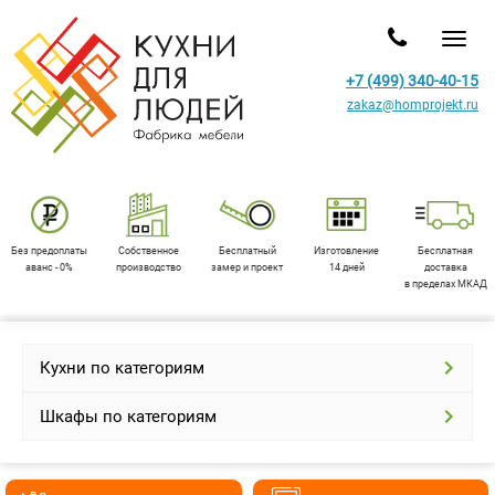
Toggl
+7 (499) 340-40-15
zakaz@homprojekt.ru
Без предоплаты
Собственное
Бесплатный
Изготовление
Бесплатная
аванс - 0%
производство
замер и проект
14 дней
доставка
в пределах МКАД
Кухни по категориям
Шкафы по категориям