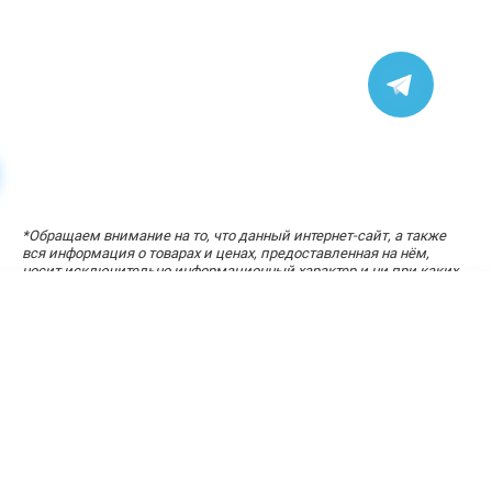
УЗНАЙТЕ СТОИМОСТЬ ЗА ПАРУ КЛИКОВ
*
Обращаем внимание на то, что данный интернет-сайт, а также
«Расчет стоимости кухни»
вся информация о товарах и ценах, предоставленная на нём,
носит исключительно информационный характер и ни при каких
условиях не является публичной офертой, определяемой
положениями статей 434-437 Гражданского кодекса Российской
Федерации.