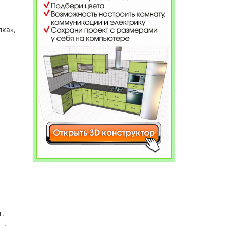
лка»,
т.