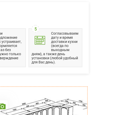
5
ли
Согласовываем
едложение
дату и время
 устраивает,
доставки кухни
ормляется
(всегда по
аз без
выходным
ужно только
дням), а также день
тверждение
установки (любой удобный
для Вас день).