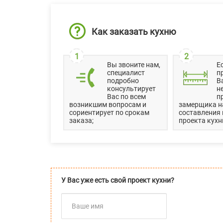
Как заказать кухню
1
2
Вы звоните нам,
Е
специалист
п
подробно
В
консультирует
н
Вас по всем
п
возникшим вопросам и
замерщика н
сориентирует по срокам
составления
заказа;
проекта кухн
У Вас уже есть свой проект кухни?