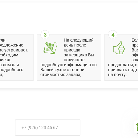
3
4
сли
На следующий
Ес
редложение
день после
пр
ас устраивает,
приезда
Вас
еобходим
замерщика Вы
оф
риезд
получаете
зак
а дом для
подробную информацию по
предоплаты, н
 подробного
Вашей кухне с точной
прислать под
и;
стоимостью заказа;
на почту;