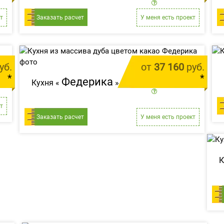
м.п.
цена за 1 м.п.
т
Заказать расчет
У меня есть проект
уб.
от
37 160
руб.
*
*
Федерика
Кухня «
»
м.п.
цена за 1 м.п.
т
Заказать расчет
У меня есть проект
К