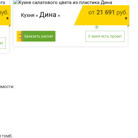
уб.
от
21 691
руб.
Дина
Кухня «
»
*
*
 м.п.
цена за 1 м.п.
Заказать расчет
У меня есть проект
кт
имости:
 тумб.