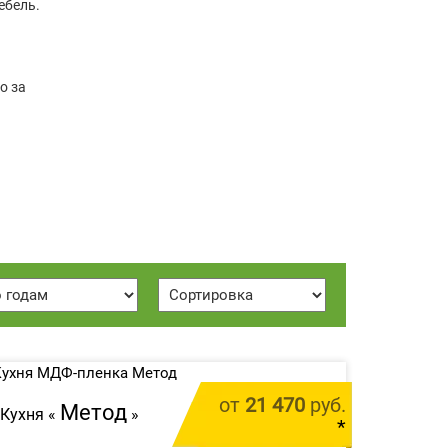
ебель.
о за
от
21 470
руб.
Метод
Кухня «
»
*