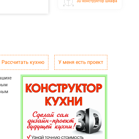
3D конструктор шкафа
Рассчитать кухню
У меня есть проект
лашихе
орым
тным