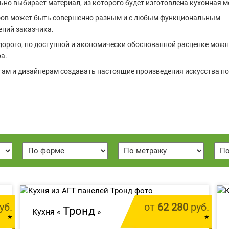
но выбирает материал, из которого будет изготовлена кухонная м
афов может быть совершенно разным и с любым функциональным
ений заказчика.
дорого, по доступной и экономически обоснованной расценке можн
а.
ам и дизайнерам создавать настоящие произведения искусства по
уб.
от
62 280
руб.
Тронд
Кухня «
»
*
*