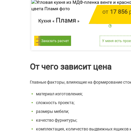
от
17 856
р
Пламя
Кухня «
»
цена за 1
Заказать расчет
У меня есть прое
От чего зависит цена
Главные факторы, влияющие на формирование сто
материал изготовления;
сложность проекта;
размеры мебели;
качество фурнитуры;
комплектация, количество выдвижных ящиков и