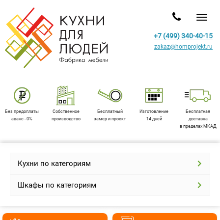
Toggl
+7 (499) 340-40-15
zakaz@homprojekt.ru
Без предоплаты
Собственное
Бесплатный
Изготовление
Бесплатная
аванс - 0%
производство
замер и проект
14 дней
доставка
в пределах МКАД
Кухни по категориям
Шкафы по категориям