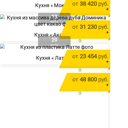
от
38 420
руб.
Кухня «
Мокко
»
*
13
цена за 1 м.п.
ФОТО
от
31 230
руб.
*
Кухня «
Акация
»
29
цена за 1 м.п.
ФОТО
от
23 454
руб.
Кухня «
Латте
»
*
цена за 1 м.п.
от
48 800
руб.
*
цена за 1 м.п.