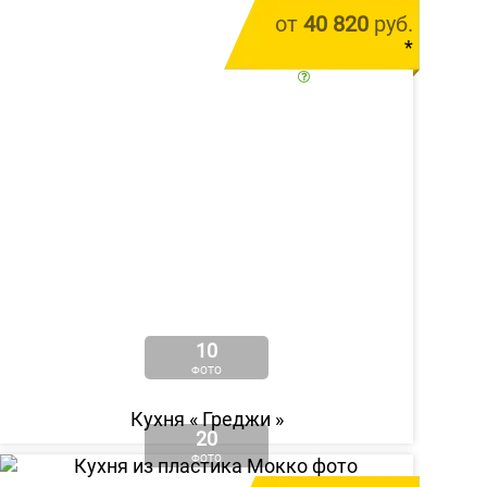
от
40 820
руб.
*
цена за 1 м.п.
10
ФОТО
Кухня «
Греджи
»
20
ФОТО