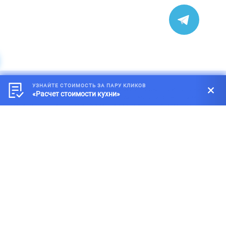
УЗНАЙТЕ СТОИМОСТЬ ЗА ПАРУ КЛИКОВ
*
Обращаем внимание на то, что данный интернет-сайт, а также
«Расчет стоимости кухни»
вся информация о товарах и ценах, предоставленная на нём,
носит исключительно информационный характер и ни при каких
условиях не является публичной офертой, определяемой
положениями статей 434-437 Гражданского кодекса Российской
Федерации.