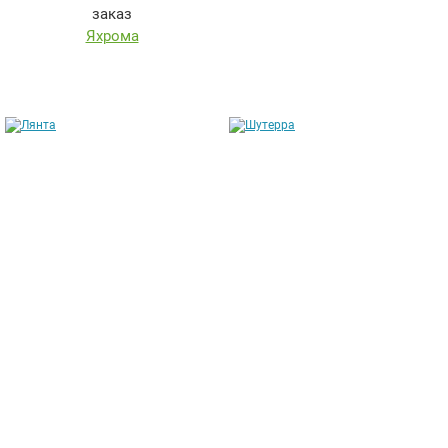
Яхрома
Лянта
Шутерра
от 211 304 руб.
от 169 146 руб.