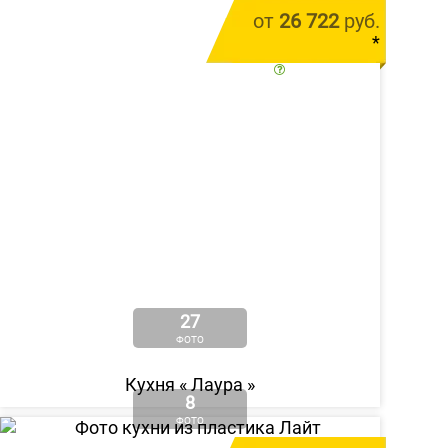
от
26 722
руб.
*
цена за 1 м.п.
27
ФОТО
Кухня «
Лаура
»
8
ФОТО