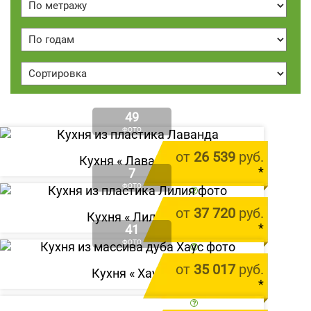
49
ФОТО
от
26 539
руб.
Кухня «
Лаванда
»
*
7
ФОТО
цена за 1 м.п.
от
37 720
руб.
Кухня «
Лилия
»
*
41
ФОТО
цена за 1 м.п.
от
35 017
руб.
Кухня «
Хаус
»
*
цена за 1 м.п.