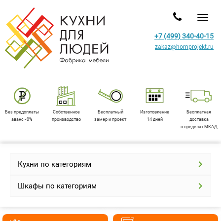
Toggl
+7 (499) 340-40-15
zakaz@homprojekt.ru
Без предоплаты
Собственное
Бесплатный
Изготовление
Бесплатная
аванс - 0%
производство
замер и проект
14 дней
доставка
в пределах МКАД
Кухни по категориям
Шкафы по категориям