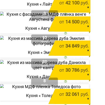
от
42 100
руб.
Кухня «
Лайтола
»
*
3
цена за 1 м.п.
ФОТО
от
14 500
руб.
*
Кухня «
Августина
»
цена за 1 м.п.
10
ФОТО
от
34 849
руб.
*
Кухня «
Эмилия
»
цена за 1 м.п.
30
ФОТО
от
30 786
руб.
*
Кухня «
Даниэла
»
8
цена за 1 м.п.
ФОТО
от
32 061
руб.
Кухня «
Толедоса
»
*