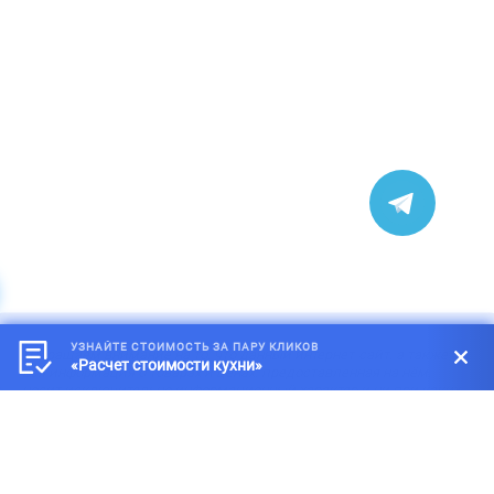
УЗНАЙТЕ СТОИМОСТЬ ЗА ПАРУ КЛИКОВ
*
Обращаем внимание на то, что данный интернет-сайт, а также
«Расчет стоимости кухни»
вся информация о товарах и ценах, предоставленная на нём,
носит исключительно информационный характер и ни при каких
условиях не является публичной офертой, определяемой
положениями статей 434-437 Гражданского кодекса Российской
Федерации.