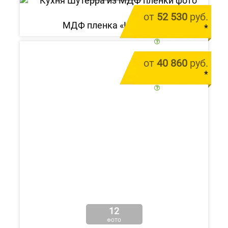
от
52 530
руб.
МДФ пленка «Шутерра»
*
цена за 1 м.п.
от
40 860
руб.
*
цена за 1 м.п.
12
ФОТО