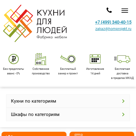
Toggl
+7 (499) 340-40-15
zakaz@homprojekt.ru
Без предоплаты
Собственное
Бесплатный
Изготовление
Бесплатная
аванс - 0%
производство
замер и проект
14 дней
доставка
в пределах МКАД
Кухни по категориям
Шкафы по категориям