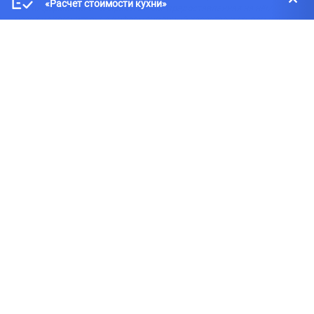
«Расчет стоимости кухни»
вся информация о товарах и ценах, предоставленная на нём,
носит исключительно информационный характер и ни при каких
условиях не является публичной офертой, определяемой
положениями статей 434-437 Гражданского кодекса Российской
Федерации.
Адрес офиса:
141700, Московская обл., г. Долгопрудный,
Лихачёвское шоссе, 1, корп. 5
Телефон:
8(499)340-40-15
8(925)966-29-05