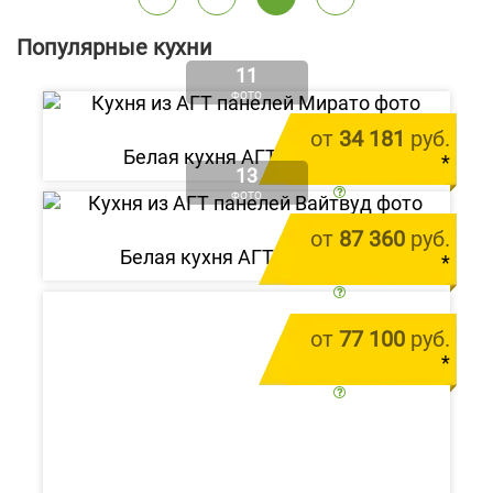
Популярные кухни
11
ФОТО
от
34 181
руб.
Белая кухня АГТ «Мирато»
*
13
цена за 1 м.п.
ФОТО
от
87 360
руб.
Белая кухня АГТ «Вайтвуд»
*
цена за 1 м.п.
от
77 100
руб.
*
цена за 1 м.п.