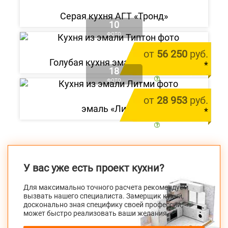
Серая кухня АГТ «Тронд»
10
ФОТО
от
56 250
руб.
Голубая кухня эмаль «Типтон»
*
18
цена за 1 м.п.
ФОТО
от
28 953
руб.
эмаль «Литми»
*
цена за 1 м.п.
У вас уже есть проект кухни?
Для максимально точного расчета рекомендуем
вызвать нашего специалиста. Замерщик кухни,
досконально зная специфику своей профессии,
может быстро реализовать ваши желания.