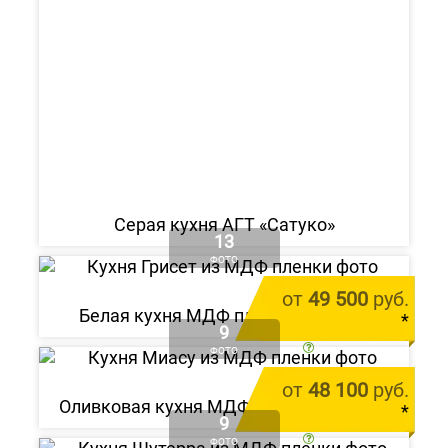
Серая кухня АГТ «Сатуко»
13
ФОТО
от
49 500
руб.
Белая кухня МДФ пленка «Грисет»
*
9
цена за 1 м.п.
ФОТО
от
48 100
руб.
Оливковая кухня МДФ пленка «Миасу»
*
9
цена за 1 м.п.
ФОТО