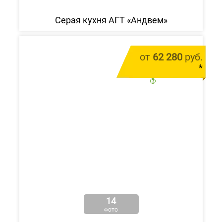
Серая кухня АГТ «Андвем»
от
62 280
руб.
*
цена за 1 м.п.
14
ФОТО