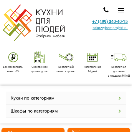
Toggl
+7 (499) 340-40-15
zakaz@homprojekt.ru
Без предоплаты
Собственное
Бесплатный
Изготовление
Бесплатная
аванс - 0%
производство
замер и проект
14 дней
доставка
в пределах МКАД
Кухни по категориям
Шкафы по категориям