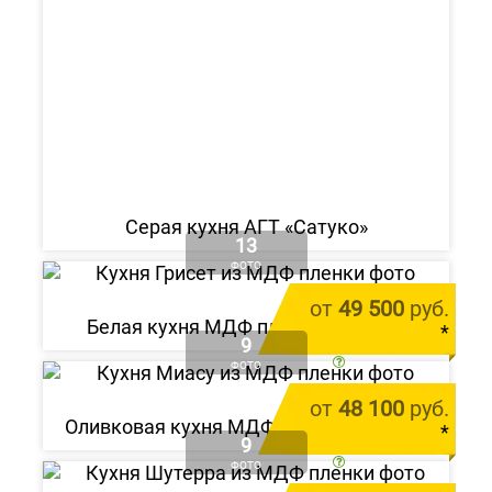
Серая кухня АГТ «Сатуко»
13
ФОТО
от
49 500
руб.
Белая кухня МДФ пленка «Грисет»
*
9
цена за 1 м.п.
ФОТО
от
48 100
руб.
Оливковая кухня МДФ пленка «Миасу»
Alvic Zenit Verde Salvia
*
9
от 212 000 руб.
цена за 1 м.п.
ФОТО