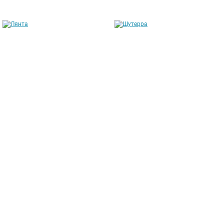
Лянта
Шутерра
от 211 304 руб.
от 169 146 руб.