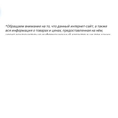
УЗНАЙТЕ СТОИМОСТЬ ЗА ПАРУ КЛИКОВ
*
Обращаем внимание на то, что данный интернет-сайт, а также
«Расчет стоимости кухни»
вся информация о товарах и ценах, предоставленная на нём,
носит исключительно информационный характер и ни при каких
условиях не является публичной офертой, определяемой
положениями статей 434-437 Гражданского кодекса Российской
Федерации.
Адрес офиса: