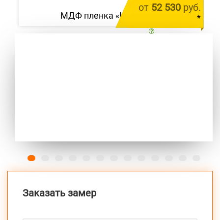
от
52 530
руб.
МДФ пленка «Шутерра»
*
цена за 1 м.п.
Previous
Next
Заказать замер