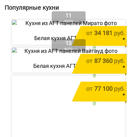
Популярные кухни
11
ФОТО
от
34 181
руб.
Белая кухня АГТ «Мирато»
*
13
цена за 1 м.п.
ФОТО
от
87 360
руб.
Белая кухня АГТ «Вайтвуд»
*
цена за 1 м.п.
от
77 100
руб.
*
цена за 1 м.п.