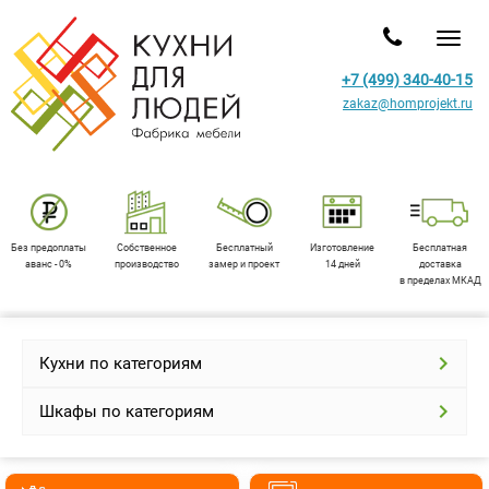
Toggl
+7 (499) 340-40-15
zakaz@homprojekt.ru
Без предоплаты
Собственное
Бесплатный
Изготовление
Бесплатная
аванс - 0%
производство
замер и проект
14 дней
доставка
в пределах МКАД
Кухни по категориям
Шкафы по категориям