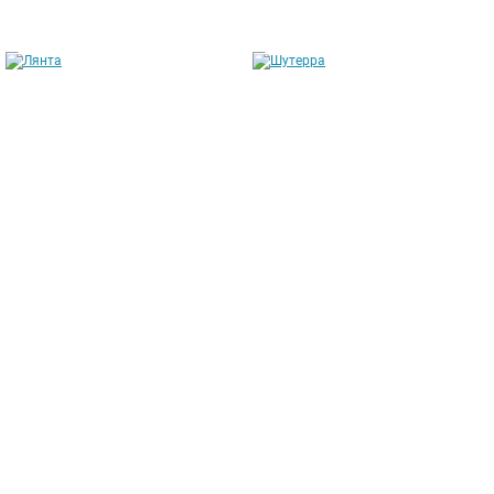
Лянта
Шутерра
от 211 304 руб.
от 169 146 руб.