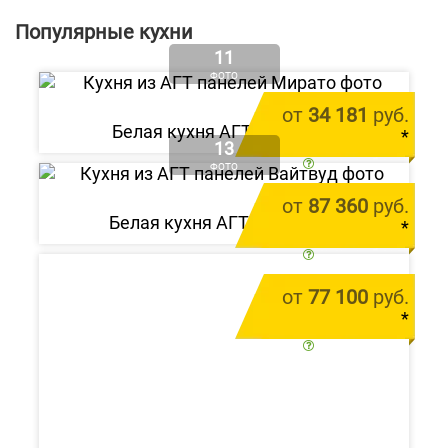
Популярные кухни
11
ФОТО
от
34 181
руб.
Белая кухня АГТ «Мирато»
*
13
цена за 1 м.п.
ФОТО
от
87 360
руб.
Белая кухня АГТ «Вайтвуд»
*
цена за 1 м.п.
от
77 100
руб.
*
цена за 1 м.п.