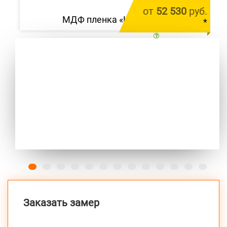
от
52 530
руб.
МДФ пленка «Шутерра»
*
цена за 1 м.п.
Previous
Next
Заказать замер