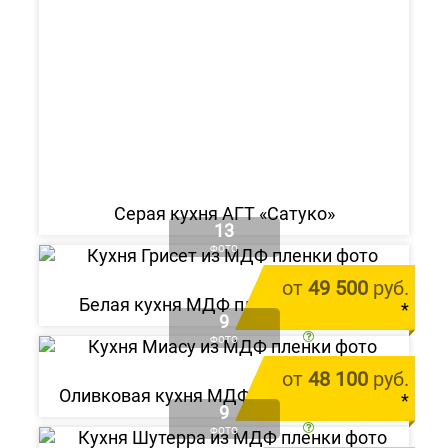
Серая кухня АГТ «Сатуко»
13
ФОТО
от
49 500
руб.
Белая кухня МДФ пленка «Грисет»
*
9
цена за 1 м.п.
ФОТО
от
48 100
руб.
Оливковая кухня МДФ пленка «Миасу»
Alvic Zenit Verde Salvia
*
9
от 212 000 руб.
цена за 1 м.п.
ФОТО