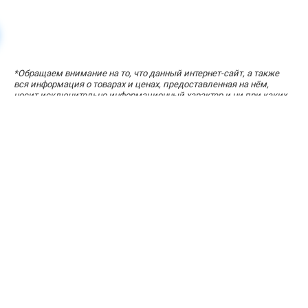
*
Обращаем внимание на то, что данный интернет-сайт, а также
УЗНАЙТЕ СТОИМОСТЬ ЗА ПАРУ КЛИКОВ
вся информация о товарах и ценах, предоставленная на нём,
«Расчет стоимости кухни»
носит исключительно информационный характер и ни при каких
условиях не является публичной офертой, определяемой
положениями статей 434-437 Гражданского кодекса Российской
Федерации.
Адрес офиса: