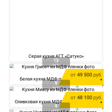
Серая кухня АГТ «Сатуко»
13
ФОТО
от
49 500
руб.
Белая кухня МДФ пленка «Грисет»
*
9
цена за 1 м.п.
ФОТО
от
48 100
руб.
Оливковая кухня МДФ пленка «Миасу»
Alvic Zenit Verde Salvia
*
9
от 212 000 руб.
цена за 1 м.п.
ФОТО