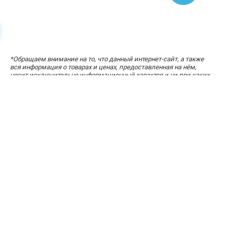
*
Обращаем внимание на то, что данный интернет-сайт, а также
вся информация о товарах и ценах, предоставленная на нём,
носит исключительно информационный характер и ни при каких
УЗНАЙТЕ СТОИМОСТЬ ЗА ПАРУ КЛИКОВ
условиях не является публичной офертой, определяемой
«Расчет стоимости кухни»
положениями статей 434-437 Гражданского кодекса Российской
Федерации.
Адрес офиса: