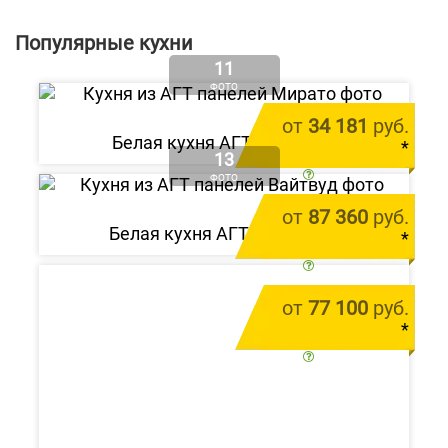
Популярные кухни
11
ФОТО
от
34 181
руб.
Белая кухня АГТ «Мирато»
*
13
цена за 1 м.п.
ФОТО
от
87 360
руб.
Белая кухня АГТ «Вайтвуд»
*
цена за 1 м.п.
от
77 100
руб.
*
цена за 1 м.п.