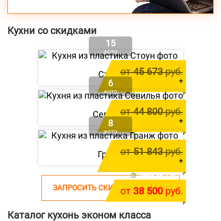
Кухни со скидками
15
ФОТО
от
45 673
руб.
Стоун
*
6
ФОТО
цена за 1 м.п.
от
41 600
руб.
от
44 800
руб.
Севилья
*
8
ФОТО
цена за 1 м.п.
от
39 800
руб.
от
51 843
руб.
Гранж
*
цена за 1 м.п.
ЗАПРОСИТЬ СКИДКУ НА КУХНЮ
от
38 500
руб.
Каталог кухонь эконом класса