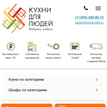
Toggl
+7 (499) 340-40-15
zakaz@homprojekt.ru
Без предоплаты
Собственное
Бесплатный
Изготовление
Бесплатная
аванс - 0%
производство
замер и проект
14 дней
доставка
в пределах МКАД
Кухни по категориям
Шкафы по категориям