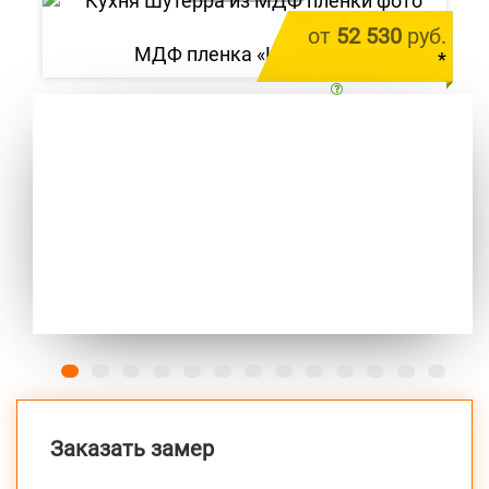
от
52 530
руб.
МДФ пленка «Шутерра»
*
цена за 1 м.п.
Previous
Next
Заказать замер