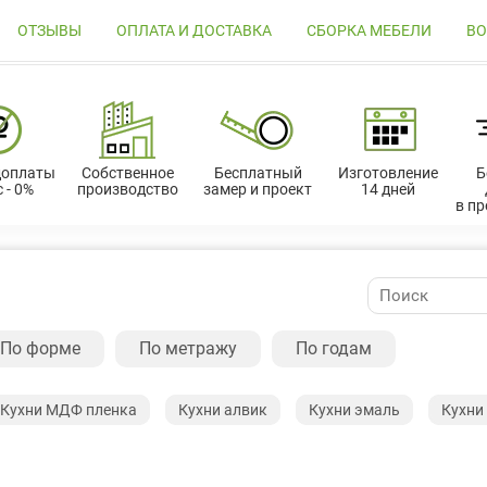
ОТЗЫВЫ
ОПЛАТА И ДОСТАВКА
СБОРКА МЕБЕЛИ
ВО
доплаты
Собственное
Бесплатный
Изготовление
Б
 - 0%
производство
замер и проект
14 дней
в п
По форме
По метражу
По годам
Кухни МДФ пленка
Кухни алвик
Кухни эмаль
Кухни