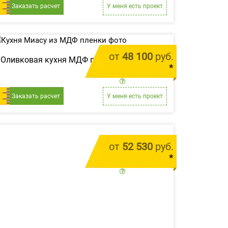
Заказать расчет
У меня есть проект
от
48 100
руб.
Оливковая кухня МДФ пленка «Миасу»
*
цена за 1 м.п.
Заказать расчет
У меня есть проект
от
52 530
руб.
*
цена за 1 м.п.