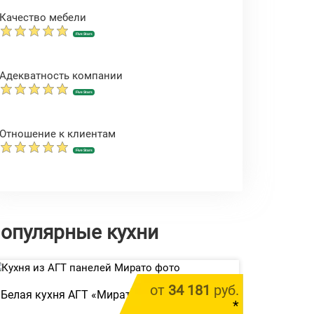
Качество мебели
Five Stars
Адекватность компании
Five Stars
Отношение к клиентам
Five Stars
опулярные кухни
от
34 181
руб.
Белая кухня АГТ «Мирато»
*