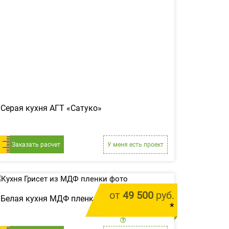
Серая кухня АГТ «Сатуко»
Заказать расчет
У меня есть проект
от
49 500
руб.
Белая кухня МДФ пленка «Грисет»
*
цена за 1 м.п.