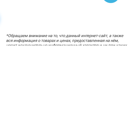
*
Обращаем внимание на то, что данный интернет-сайт, а также
УЗНАЙТЕ СТОИМОСТЬ ЗА ПАРУ КЛИКОВ
вся информация о товарах и ценах, предоставленная на нём,
«Расчет стоимости кухни»
носит исключительно информационный характер и ни при каких
условиях не является публичной офертой, определяемой
положениями статей 434-437 Гражданского кодекса Российской
Федерации.
Адрес офиса: