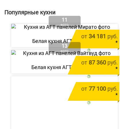
Популярные кухни
11
ФОТО
от
34 181
руб.
Белая кухня АГТ «Мирато»
*
13
цена за 1 м.п.
ФОТО
от
87 360
руб.
Белая кухня АГТ «Вайтвуд»
*
цена за 1 м.п.
от
77 100
руб.
*
цена за 1 м.п.