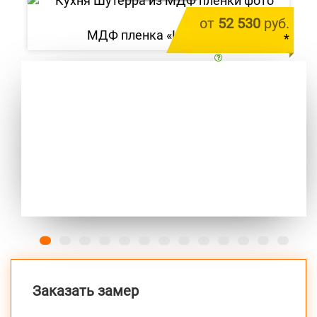
от
52 530
руб.
МДФ пленка «Шутерра»
*
цена за 1 м.п.
Previous
Next
Заказать замер