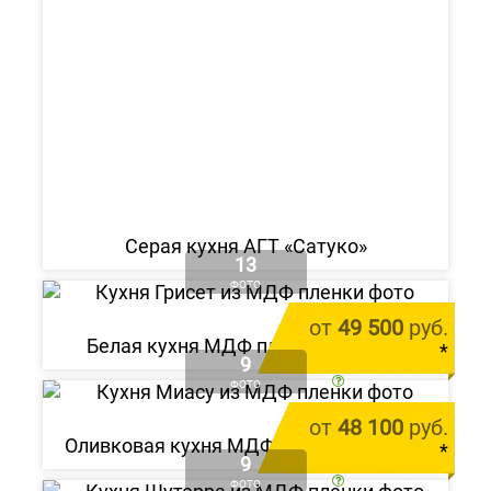
Серая кухня АГТ «Сатуко»
13
ФОТО
от
49 500
руб.
Белая кухня МДФ пленка «Грисет»
*
9
цена за 1 м.п.
ФОТО
от
48 100
руб.
Оливковая кухня МДФ пленка «Миасу»
Alvic Zenit Verde Salvia
*
9
от 212 000 руб.
цена за 1 м.п.
ФОТО