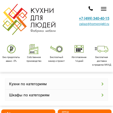
Toggl
+7 (499) 340-40-15
zakaz@homprojekt.ru
Без предоплаты
Собственное
Бесплатный
Изготовление
Бесплатная
аванс - 0%
производство
замер и проект
14 дней
доставка
в пределах МКАД
Кухни по категориям
Шкафы по категориям