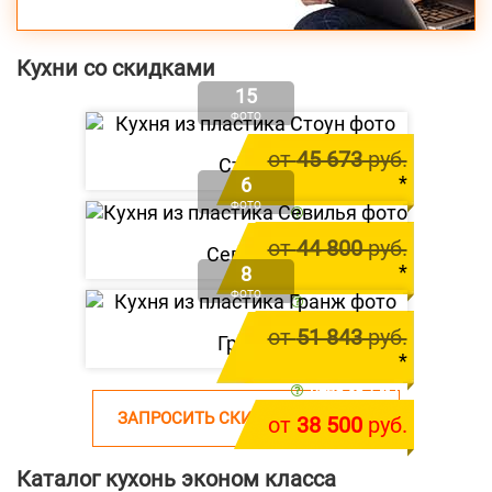
Кухни со скидками
15
ФОТО
от
45 673
руб.
Стоун
*
6
ФОТО
цена за 1 м.п.
от
41 600
руб.
от
44 800
руб.
Севилья
*
8
ФОТО
цена за 1 м.п.
от
39 800
руб.
от
51 843
руб.
Гранж
*
цена за 1 м.п.
ЗАПРОСИТЬ СКИДКУ НА КУХНЮ
от
38 500
руб.
Каталог кухонь эконом класса