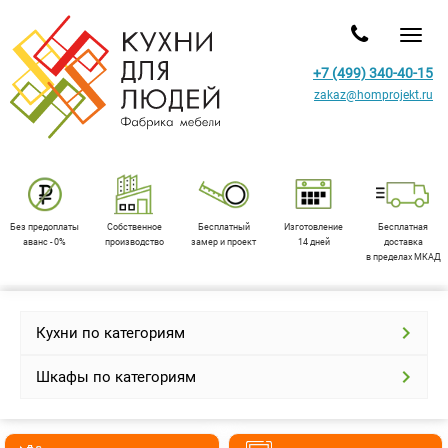
Toggl
+7 (499) 340-40-15
zakaz@homprojekt.ru
Без предоплаты
Собственное
Бесплатный
Изготовление
Бесплатная
аванс - 0%
производство
замер и проект
14 дней
доставка
в пределах МКАД
Кухни по категориям
Шкафы по категориям