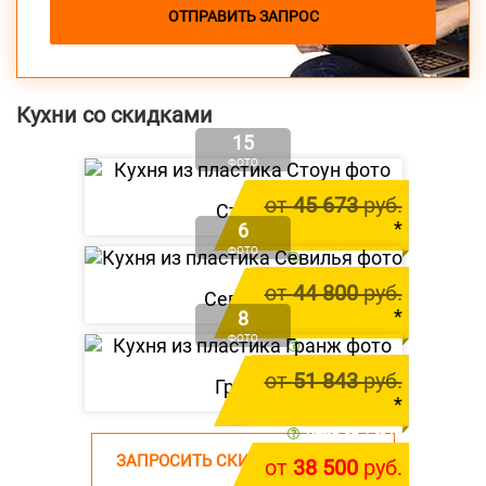
ОТПРАВИТЬ ЗАПРОС
Кухни со скидками
15
ФОТО
от
45 673
руб.
Стоун
*
6
ФОТО
цена за 1 м.п.
от
41 600
руб.
от
44 800
руб.
Севилья
*
8
ФОТО
цена за 1 м.п.
от
39 800
руб.
от
51 843
руб.
Гранж
*
цена за 1 м.п.
ЗАПРОСИТЬ СКИДКУ НА КУХНЮ
от
38 500
руб.