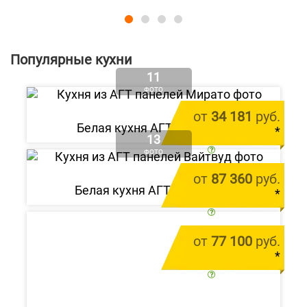
Популярные кухни
11
ФОТО
от
34 181
руб.
Белая кухня АГТ «Мирато»
*
13
цена за 1 м.п.
ФОТО
от
87 360
руб.
Белая кухня АГТ «Вайтвуд»
*
цена за 1 м.п.
от
77 100
руб.
*
цена за 1 м.п.