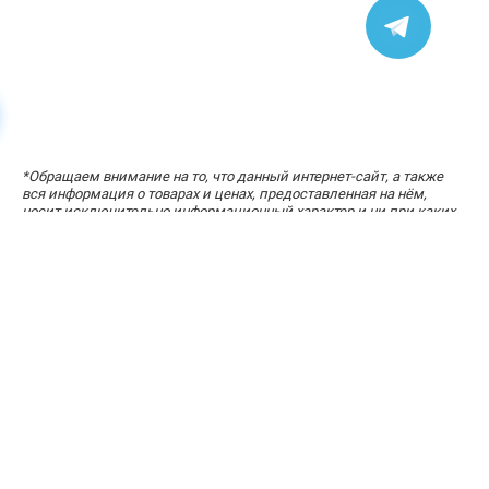
*
Обращаем внимание на то, что данный интернет-сайт, а также
УЗНАЙТЕ СТОИМОСТЬ ЗА ПАРУ КЛИКОВ
вся информация о товарах и ценах, предоставленная на нём,
«Расчет стоимости кухни»
носит исключительно информационный характер и ни при каких
условиях не является публичной офертой, определяемой
положениями статей 434-437 Гражданского кодекса Российской
Федерации.