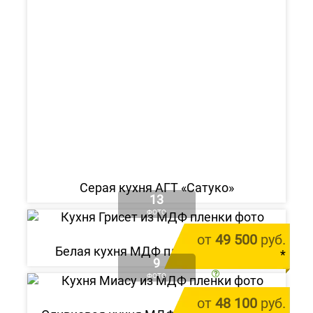
Серая кухня АГТ «Сатуко»
13
ФОТО
от
49 500
руб.
Белая кухня МДФ пленка «Грисет»
*
9
цена за 1 м.п.
ФОТО
от
48 100
руб.