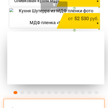
Оливковая кухня МДФ пленка «Миасу»
Alvic Zenit Verde Salvia
*
9
от 212 000 руб.
цена за 1 м.п.
ФОТО
от
52 530
руб.
МДФ пленка «Шутерра»
*
цена за 1 м.п.
Previous
Next