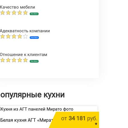
Качество мебели
Five Stars
Адекватность компании
Four Stars
Отношение к клиентам
Five Stars
опулярные кухни
от
34 181
руб.
Белая кухня АГТ «Мирато»
*