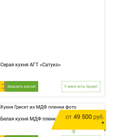
Серая кухня АГТ «Сатуко»
Заказать расчет
У меня есть проект
от
49 500
руб.
Белая кухня МДФ пленка «Грисет»
*
цена за 1 м.п.