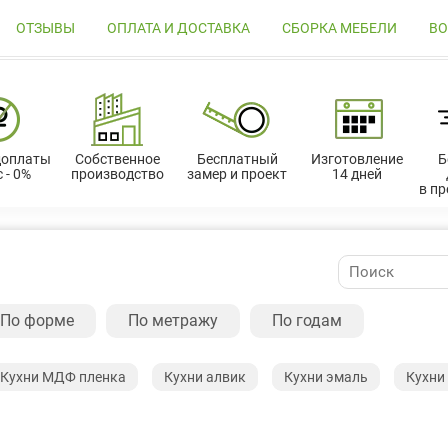
ОТЗЫВЫ
ОПЛАТА И ДОСТАВКА
СБОРКА МЕБЕЛИ
ВО
доплаты
Собственное
Бесплатный
Изготовление
Б
 - 0%
производство
замер и проект
14 дней
в п
По форме
По метражу
По годам
Кухни МДФ пленка
Кухни алвик
Кухни эмаль
Кухни