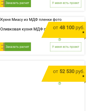
Заказать расчет
У меня есть проект
от
48 100
руб.
Оливковая кухня МДФ пленка «Миасу»
*
цена за 1 м.п.
Заказать расчет
У меня есть проект
от
52 530
руб.
*
цена за 1 м.п.