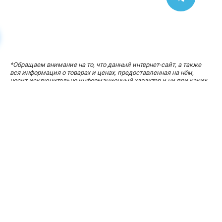
УЗНАЙТЕ СТОИМОСТЬ ЗА ПАРУ КЛИКОВ
*
Обращаем внимание на то, что данный интернет-сайт, а также
«Расчет стоимости кухни»
вся информация о товарах и ценах, предоставленная на нём,
носит исключительно информационный характер и ни при каких
условиях не является публичной офертой, определяемой
положениями статей 434-437 Гражданского кодекса Российской
Федерации.