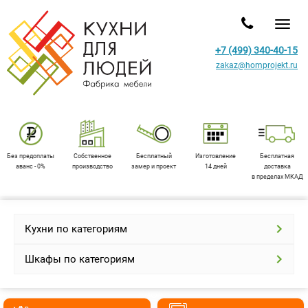
Toggl
+7 (499) 340-40-15
zakaz@homprojekt.ru
Без предоплаты
Собственное
Бесплатный
Изготовление
Бесплатная
аванс - 0%
производство
замер и проект
14 дней
доставка
в пределах МКАД
Кухни по категориям
Шкафы по категориям