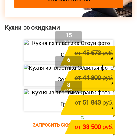
Кухни со скидками
15
ФОТО
от
45 673
руб.
Стоун
*
6
ФОТО
цена за 1 м.п.
от
41 600
руб.
от
44 800
руб.
Севилья
*
8
ФОТО
цена за 1 м.п.
от
39 800
руб.
от
51 843
руб.
Гранж
*
цена за 1 м.п.
ЗАПРОСИТЬ СКИДКУ НА КУХНЮ
от
38 500
руб.