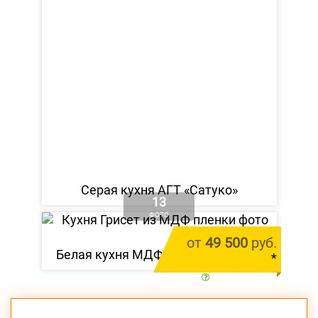
Серая кухня АГТ «Сатуко»
13
ФОТО
от
49 500
руб.
Белая кухня МДФ пленка «Грисет»
*
цена за 1 м.п.