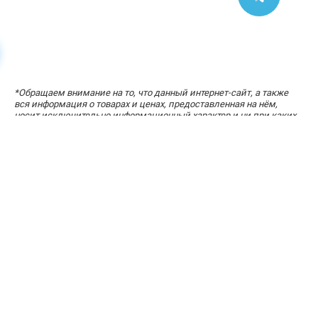
УЗНАЙТЕ СТОИМОСТЬ ЗА ПАРУ КЛИКОВ
*
Обращаем внимание на то, что данный интернет-сайт, а также
«Расчет стоимости кухни»
вся информация о товарах и ценах, предоставленная на нём,
носит исключительно информационный характер и ни при каких
условиях не является публичной офертой, определяемой
положениями статей 434-437 Гражданского кодекса Российской
Федерации.