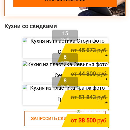
Кухни со скидками
15
ФОТО
от
45 673
руб.
Стоун
*
6
ФОТО
цена за 1 м.п.
от
41 600
руб.
от
44 800
руб.
Севилья
*
8
ФОТО
цена за 1 м.п.
от
39 800
руб.
от
51 843
руб.
Гранж
*
цена за 1 м.п.
ЗАПРОСИТЬ СКИДКУ НА КУХНЮ
от
38 500
руб.