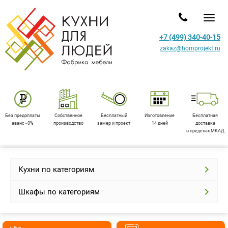
Toggl
+7 (499) 340-40-15
zakaz@homprojekt.ru
Без предоплаты
Собственное
Бесплатный
Изготовление
Бесплатная
аванс - 0%
производство
замер и проект
14 дней
доставка
в пределах МКАД
Кухни по категориям
Шкафы по категориям