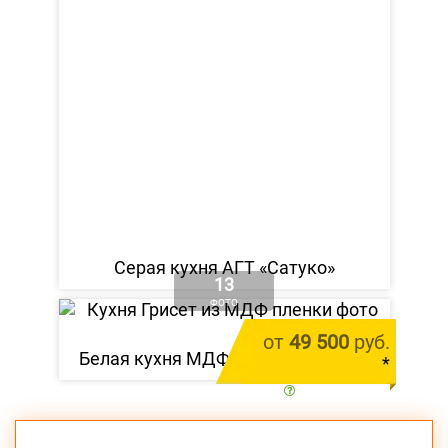
Серая кухня АГТ «Сатуко»
13
ФОТО
от
49 500
руб.
Белая кухня МДФ пленка «Грисет»
*
цена за 1 м.п.