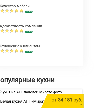
Качество мебели
Five Stars
Адекватность компании
Five Stars
Отношение к клиентам
Five Stars
опулярные кухни
от
34 181
руб.
Белая кухня АГТ «Мирато»
*