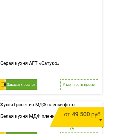
Серая кухня АГТ «Сатуко»
Заказать расчет
У меня есть проект
от
49 500
руб.
Белая кухня МДФ пленка «Грисет»
*
цена за 1 м.п.