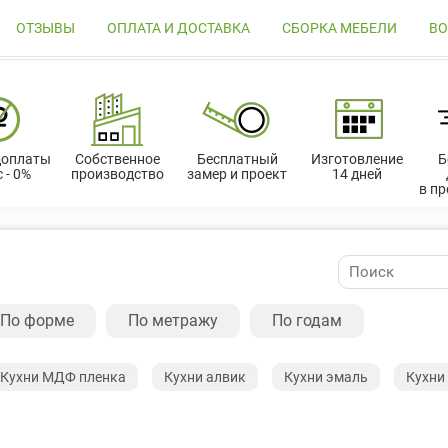
ОТЗЫВЫ
ОПЛАТА И ДОСТАВКА
СБОРКА МЕБЕЛИ
ВО
доплаты
Собственное
Бесплатный
Изготовление
Б
 - 0%
производство
замер и проект
14 дней
в п
По форме
По метражу
По годам
Кухни МДФ пленка
Кухни алвик
Кухни эмаль
Кухни