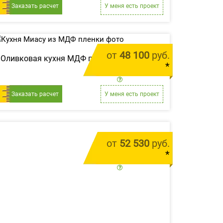
Заказать расчет
У меня есть проект
от
48 100
руб.
Оливковая кухня МДФ пленка «Миасу»
*
цена за 1 м.п.
Заказать расчет
У меня есть проект
от
52 530
руб.
*
цена за 1 м.п.