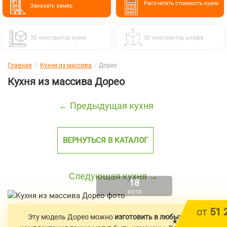
Расcчитать стоимость кухни
Заказать замер
3D конструктор кухни
3D конструктор шкафа
Главная
Кухни из массива
Дорео
Кухня из массива Дорео
← Предыдущая кухня
ВЕРНУТЬСЯ В КАТАЛОГ
Следующая кухня →
18
ФОТО
от
51 
Эту модель Дорео можно
изготовить в
любых размерах
. Ц
*