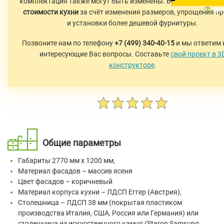
комплектация также могут быть изменены. Возможно
удеше
цен
стоимости кухни
за счёт изменения размеров, упрощения п
и установки более дешевой фурнитуры.
Позвоните нам по телефону
+7 (499) 340-40-15
и мы ответим 
интересующие Вас вопросы. Составьте
свой проект в 3
конструкторе
.
Общие параметры
Габариты 2770 мм х 1200 мм,
Материал фасадов – массив ясеня
Цвет фасадов – коричневый
Материал корпуса кухни – ЛДСП Еггер (Австрия),
Столешница – ЛДСП 38 мм (покрытая пластиком
производства Италия, США, Россия или Германия) или
столешница из искусственного камня (Staron Samsung