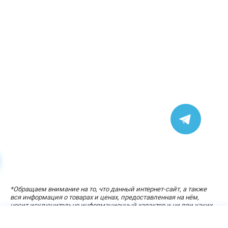
УЗНАЙТЕ СТОИМОСТЬ ЗА ПАРУ КЛИКОВ
*
Обращаем внимание на то, что данный интернет-сайт, а также
«Расчет стоимости кухни»
вся информация о товарах и ценах, предоставленная на нём,
носит исключительно информационный характер и ни при каких
условиях не является публичной офертой, определяемой
положениями статей 434-437 Гражданского кодекса Российской