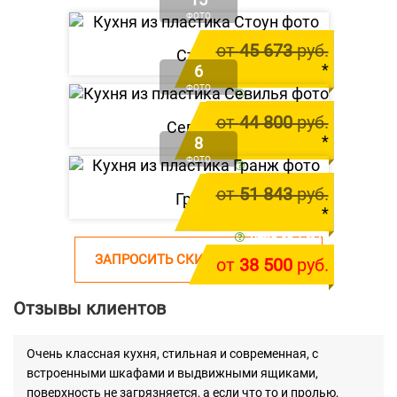
ФОТО
от
45 673
руб.
Стоун
*
6
ФОТО
цена за 1 м.п.
от
41 600
руб.
от
44 800
руб.
Севилья
*
8
ФОТО
цена за 1 м.п.
от
39 800
руб.
от
51 843
руб.
Гранж
*
цена за 1 м.п.
ЗАПРОСИТЬ СКИДКУ НА КУХНЮ
от
38 500
руб.
Отзывы клиентов
Очень классная кухня, стильная и современная, с
встроенными шкафами и выдвижными ящиками,
поверхность не загрязняется, а если что то и пролью,