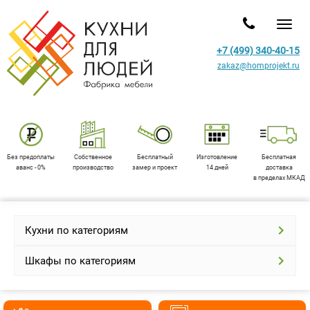
Toggl
+7 (499) 340-40-15
zakaz@homprojekt.ru
Без предоплаты
Собственное
Бесплатный
Изготовление
Бесплатная
аванс - 0%
производство
замер и проект
14 дней
доставка
в пределах МКАД
Кухни по категориям
Шкафы по категориям