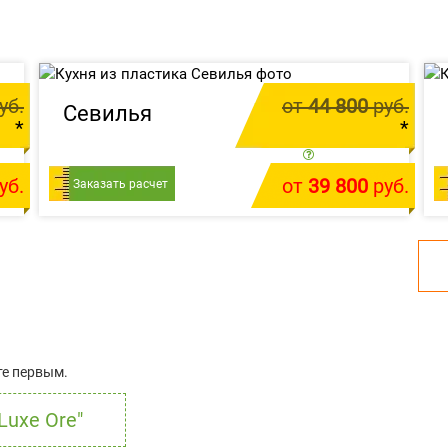
уб.
от
44 800
руб.
Севилья
*
*
м.п.
цена за 1 м.п.
уб.
от
39 800
руб.
т
Заказать расчет
У меня есть проект
те первым.
Luxe Ore"