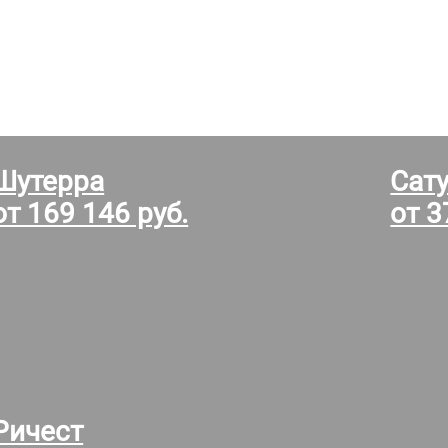
Шутерра
Сат
от 169 146 руб.
от 3
Ричест