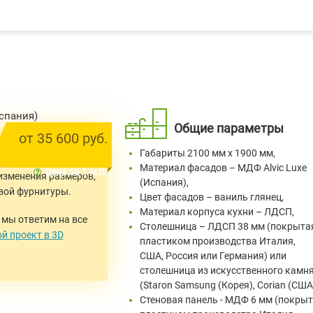
Общие параметры
от 35 600 руб.
в
любых размерах
.
Габариты 2100 мм x 1900 мм,
 изменены.
Материал фасадов – МДФ Alvic Luxe
цена за 1 м.п.
 изменения размеров,
(Испания),
вой фурнитуры.
Цвет фасадов – ваниль глянец,
Материал корпуса кухни – ЛДСП,
 мы ответим на все
Столешница – ЛДСП 38 мм (покрыта
ой проект в 3D
пластиком производства Италия,
США, Россия или Германия) или
столешница из искусственного камн
(Staron Samsung (Корея), Corian (США
Стеновая панель - МДФ 6 мм (покры