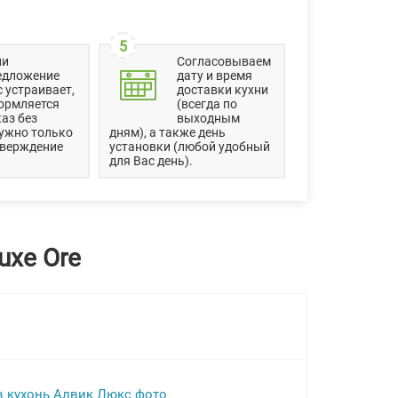
5
ли
Согласовываем
едложение
дату и время
 устраивает,
доставки кухни
ормляется
(всегда по
аз без
выходным
ужно только
дням), а также день
тверждение
установки (любой удобный
для Вас день).
uxe Ore