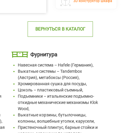
3D конструктор шкафа
ВЕРНУТЬСЯ В КАТАЛОГ
Фурнитура
Навесная система – Hafele (Германия),
Выкатные системы – Tandembox
(Австрия), метабоксы (Россия),
Хромированная сушка для посуды,
Цоколь – пластиковый съемный,
я
Подъемники – итальянские подъемно-
откидные механические механизмы Klok
Wood,
я
Выкатные корзины, бутылочницы,
),
колонны, волшебные уголки, карусели,
тая
Пристеночный плинтус, барные стойки и