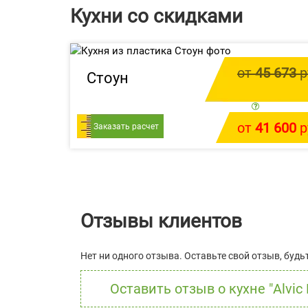
Кухни со скидками
от
45 673
р
Стоун
цена за 1 
от
41 600
р
Заказать расчет
У меня есть проек
Отзывы клиентов
Нет ни одного отзыва. Оставьте свой отзыв, будь
Оставить отзыв о кухне "Alvic 