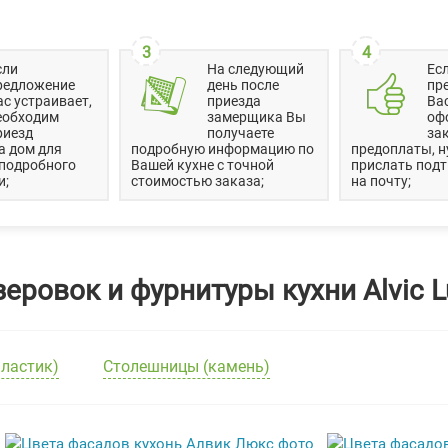
3
4
сли
На следующий
Ес
редложение
день после
пр
ас устраивает,
приезда
Вас
еобходим
замерщика Вы
оф
риезд
получаете
зак
а дом для
подробную информацию по
предоплаты, н
 подробного
Вашей кухне с точной
прислать под
и;
стоимостью заказа;
на почту;
еровок и фурнитуры кухни Alvic L
ластик)
Столешницы (камень)