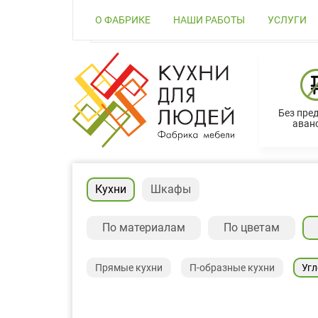
О ФАБРИКЕ
НАШИ РАБОТЫ
УСЛУГИ
Без пре
аванс
Кухни
Шкафы
По материалам
По цветам
Прямые кухни
П-образные кухни
Угл