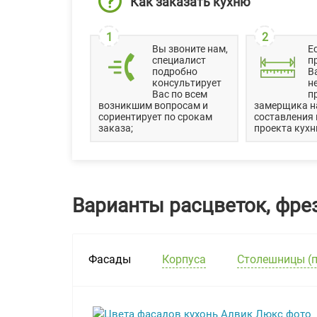
Как заказать кухню
1
2
Вы звоните нам,
Е
специалист
п
подробно
В
консультирует
н
Вас по всем
п
возникшим вопросам и
замерщика н
сориентирует по срокам
составления
заказа;
проекта кухн
Варианты расцветок, фрез
Фасады
Корпуса
Столешницы (п